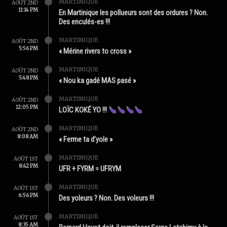
MARTINIQUE
AOÛT 2ND
11:14 PM
En Martinique les pollueurs sont des ordures ? Non.
Des enculés-es !!!
MARTINIQUE
AOÛT 2ND
5:56 PM
« Mérine rivers to cross »
MARTINIQUE
AOÛT 2ND
5:48 PM
« Nou ka gadé MAS pasé »
MARTINIQUE
AOÛT 2ND
12:05 PM
LOÏC KOKÉ YO !!!
MARTINIQUE
AOÛT 2ND
8:08 AM
« Ferme ta d’yole »
MARTINIQUE
AOÛT 1ST
8:42 PM
UFR + FYRM = UFRYM
MARTINIQUE
AOÛT 1ST
6:56 PM
Des yoleurs ? Non. Des voleurs !!!
MARTINIQUE
AOÛT 1ST
8:35 AM