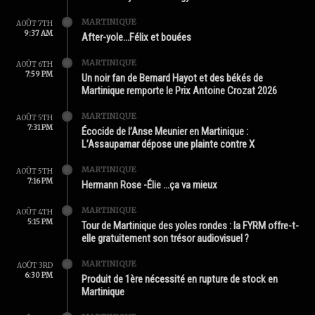
MARTINIQUE
AOÛT 7TH
9:37 AM
After-yole…Félix et bouées
MARTINIQUE
AOÛT 6TH
7:59 PM
Un noir fan de Bernard Hayot et des békés de
Martinique remporte le Prix Antoine Crozat 2026
MARTINIQUE
AOÛT 5TH
7:31 PM
Écocide de l’Anse Meunier en Martinique :
L’Assaupamar dépose une plainte contre X
MARTINIQUE
AOÛT 5TH
7:16 PM
Hermann Rose -Élie …ça va mieux
MARTINIQUE
AOÛT 4TH
5:15 PM
Tour de Martinique des yoles rondes : la FYRM offre-t-
elle gratuitement son trésor audiovisuel ?
MARTINIQUE
AOÛT 3RD
6:30 PM
Produit de 1ère nécessité en rupture de stock en
Martinique