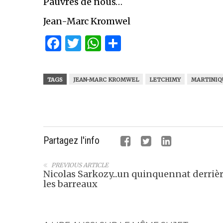
Pauvres de nous…
Jean-Marc Kromwel
Facebook
Twitter
WhatsApp
Partager
TAGS
JEAN-MARC KROMWEL
LETCHIMY
MARTINIQ
Partagez l'info
PREVIOUS ARTICLE
Nicolas Sarkozy...un quinquennat derriè
les barreaux