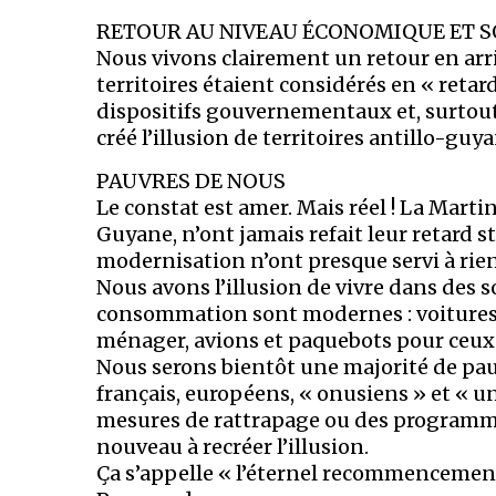
RETOUR AU NIVEAU ÉCONOMIQUE ET SO
Nous vivons clairement un retour en arri
territoires étaient considérés en « reta
dispositifs gouvernementaux et, surtou
créé l’illusion de territoires antillo-gu
PAUVRES DE NOUS
Le constat est amer. Mais réel ! La Marti
Guyane, n’ont jamais refait leur retard s
modernisation n’ont presque servi à rien
Nous avons l’illusion de vivre dans des 
consommation sont modernes : voitures, 
ménager, avions et paquebots pour ceux
Nous serons bientôt une majorité de pauv
français, européens, « onusiens » et « 
mesures de rattrapage ou des programmes
nouveau à recréer l’illusion.
Ça s’appelle « l’éternel recommencement