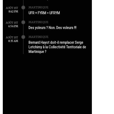
MARTINIQUE
AOÛT 1ST
8:42 PM
UFR + FYRM = UFRYM
MARTINIQUE
AOÛT 1ST
6:56 PM
Des yoleurs ? Non. Des voleurs !!!
MARTINIQUE
AOÛT 1ST
8:35 AM
Bernard Hayot doit-il remplacer Serge
Letchimy à la Collectivité Territoriale de
Martinique ?