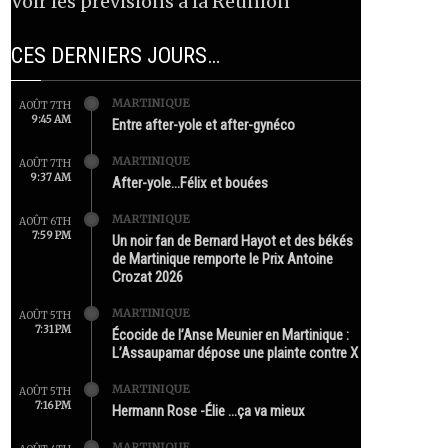
Voir les prévisions à la Réunion
CES DERNIERS JOURS…
MARTINIQUE
AOÛT 7TH
9:45 AM
Entre after-yole et after-gynéco
MARTINIQUE
AOÛT 7TH
9:37 AM
After-yole…Félix et bouées
MARTINIQUE
AOÛT 6TH
7:59 PM
Un noir fan de Bernard Hayot et des békés
de Martinique remporte le Prix Antoine
Crozat 2026
MARTINIQUE
AOÛT 5TH
7:31 PM
Écocide de l’Anse Meunier en Martinique :
L’Assaupamar dépose une plainte contre X
MARTINIQUE
AOÛT 5TH
7:16 PM
Hermann Rose -Élie …ça va mieux
MARTINIQUE