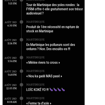
AOÛT 4TH
5:15 PM
Tour de Martinique des yoles rondes : la
FYRM offre-t-elle gratuitement son trésor
audiovisuel ?
MARTINIQUE
AOÛT 3RD
6:30 PM
Produit de 1ère nécessité en rupture de
stock en Martinique
MARTINIQUE
AOÛT 2ND
11:14 PM
En Martinique les pollueurs sont des
ordures ? Non. Des enculés-es !!!
MARTINIQUE
AOÛT 2ND
5:56 PM
« Mérine rivers to cross »
MARTINIQUE
AOÛT 2ND
5:48 PM
« Nou ka gadé MAS pasé »
MARTINIQUE
AOÛT 2ND
12:05 PM
LOÏC KOKÉ YO !!!
MARTINIQUE
AOÛT 2ND
8:08 AM
« Ferme ta d’yole »