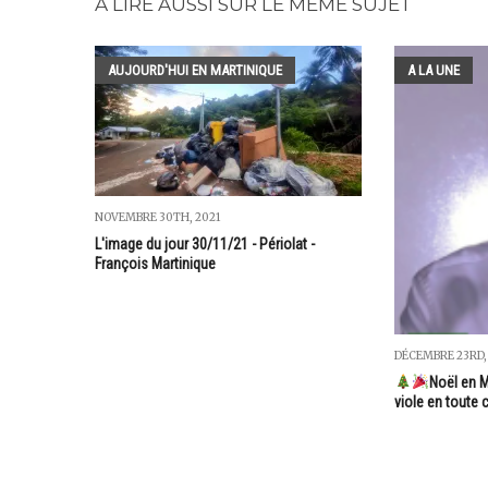
A LIRE AUSSI SUR LE MÊME SUJET
AUJOURD'HUI EN MARTINIQUE
A LA UNE
NOVEMBRE 30TH, 2021
L'image du jour 30/11/21 - Périolat -
François Martinique
DÉCEMBRE 23RD,
Noël en M
viole en toute