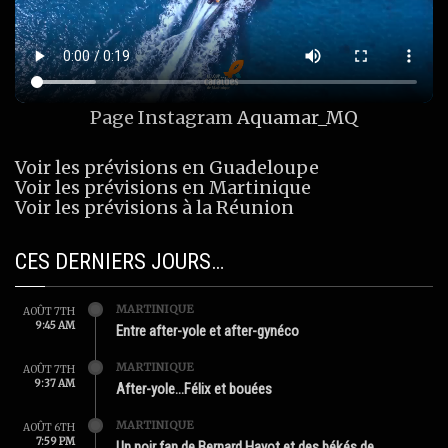
Page Instagram
Aquamar_MQ
Voir les prévisions en Guadeloupe
Voir les prévisions en Martinique
Voir les prévisions à la Réunion
CES DERNIERS JOURS…
MARTINIQUE
AOÛT 7TH
9:45 AM
Entre after-yole et after-gynéco
MARTINIQUE
AOÛT 7TH
9:37 AM
After-yole…Félix et bouées
MARTINIQUE
AOÛT 6TH
7:59 PM
Un noir fan de Bernard Hayot et des békés de