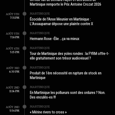
Martinique remporte le Prix Antoine Crozat 2026
MARTINIQUE
AOÛT 5TH
7:31 PM
Écocide de l’Anse Meunier en Martinique :
L’Assaupamar dépose une plainte contre X
MARTINIQUE
AOÛT 5TH
7:16 PM
Hermann Rose -Élie …ça va mieux
MARTINIQUE
AOÛT 4TH
5:15 PM
Tour de Martinique des yoles rondes : la FYRM offre-t-
elle gratuitement son trésor audiovisuel ?
MARTINIQUE
AOÛT 3RD
6:30 PM
Produit de 1ère nécessité en rupture de stock en
Martinique
MARTINIQUE
AOÛT 2ND
11:14 PM
En Martinique les pollueurs sont des ordures ? Non.
Des enculés-es !!!
MARTINIQUE
AOÛT 2ND
5:56 PM
« Mérine rivers to cross »