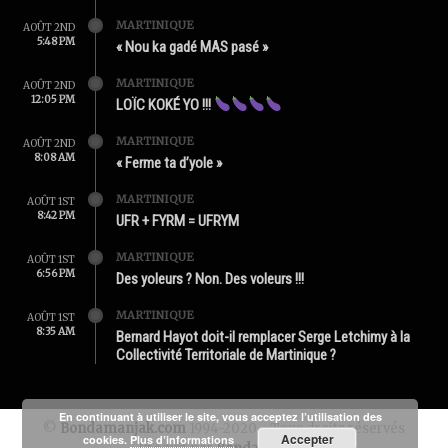
MARTINIQUE
AOÛT 2ND
5:48 PM
« Nou ka gadé MAS pasé »
MARTINIQUE
AOÛT 2ND
12:05 PM
LOÏC KOKÉ YO !!!
MARTINIQUE
AOÛT 2ND
8:08 AM
« Ferme ta d’yole »
MARTINIQUE
AOÛT 1ST
8:42 PM
UFR + FYRM = UFRYM
MARTINIQUE
AOÛT 1ST
6:56 PM
Des yoleurs ? Non. Des voleurs !!!
MARTINIQUE
AOÛT 1ST
8:35 AM
Bernard Hayot doit-il remplacer Serge Letchimy à la
Collectivité Territoriale de Martinique ?
En continuant à utiliser le site, vous acceptez l’utilisation des
©
Bondamanjak.com
1994-2020 - Tous droits réservés
Accepter
cookies.
Plus d’informations