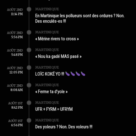
MARTINIQUE
AOÛT 2ND
11:14 PM
En Martinique les pollueurs sont des ordures ? Non.
Des enculés-es !!!
MARTINIQUE
AOÛT 2ND
5:56 PM
« Mérine rivers to cross »
MARTINIQUE
AOÛT 2ND
5:48 PM
« Nou ka gadé MAS pasé »
MARTINIQUE
AOÛT 2ND
12:05 PM
LOÏC KOKÉ YO !!!
MARTINIQUE
AOÛT 2ND
8:08 AM
« Ferme ta d’yole »
MARTINIQUE
AOÛT 1ST
8:42 PM
UFR + FYRM = UFRYM
MARTINIQUE
AOÛT 1ST
6:56 PM
Des yoleurs ? Non. Des voleurs !!!