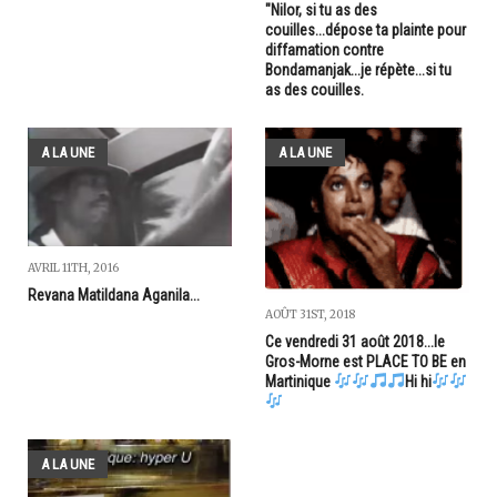
"Nilor, si tu as des
couilles...dépose ta plainte pour
diffamation contre
Bondamanjak...je répète...si tu
as des couilles.
A LA UNE
A LA UNE
AVRIL 11TH, 2016
Revana Matildana Aganila...
AOÛT 31ST, 2018
Ce vendredi 31 août 2018...le
Gros-Morne est PLACE TO BE en
Martinique
Hi hi
A LA UNE