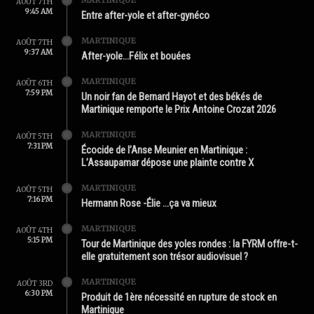
AOÛT 7TH
9:45 AM
Entre after-yole et after-gynéco
MARTINIQUE
AOÛT 7TH
9:37 AM
After-yole…Félix et bouées
MARTINIQUE
AOÛT 6TH
7:59 PM
Un noir fan de Bernard Hayot et des békés de
Martinique remporte le Prix Antoine Crozat 2026
MARTINIQUE
AOÛT 5TH
7:31 PM
Écocide de l’Anse Meunier en Martinique :
L’Assaupamar dépose une plainte contre X
MARTINIQUE
AOÛT 5TH
7:16 PM
Hermann Rose -Élie …ça va mieux
MARTINIQUE
AOÛT 4TH
5:15 PM
Tour de Martinique des yoles rondes : la FYRM offre-t-
elle gratuitement son trésor audiovisuel ?
MARTINIQUE
AOÛT 3RD
6:30 PM
Produit de 1ère nécessité en rupture de stock en
Martinique