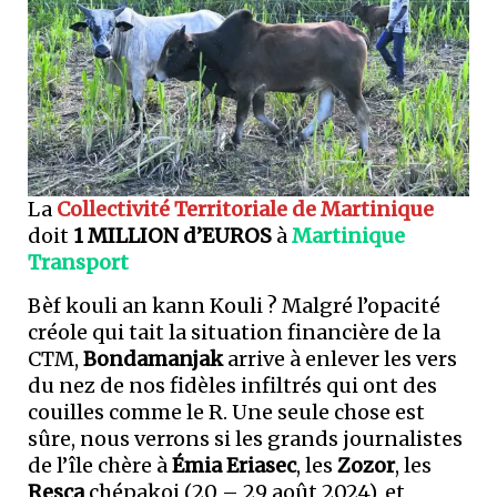
La
Collectivité Territoriale de Martinique
doit
1 MILLION d’EUROS
à
Martinique
Transport
Bèf kouli an kann Kouli ? Malgré l’opacité
créole qui tait la situation financière de la
CTM,
Bondamanjak
arrive à enlever les vers
du nez de nos fidèles infiltrés qui ont des
couilles comme le R. Une seule chose est
sûre, nous verrons si les grands journalistes
de l’île chère à
Émia Eriasec
, les
Zozor
, les
Resca
chépakoi (20 – 29 août 2024), et