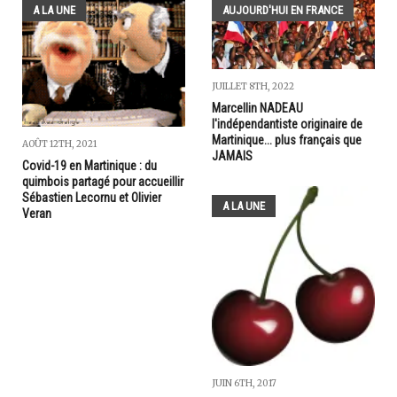
A LA UNE
AUJOURD'HUI EN FRANCE
JUILLET 8TH, 2022
Marcellin NADEAU
l'indépendantiste originaire de
Martinique... plus français que
AOÛT 12TH, 2021
JAMAIS
Covid-19 en Martinique : du
quimbois partagé pour accueillir
Sébastien Lecornu et Olivier
A LA UNE
Veran
JUIN 6TH, 2017