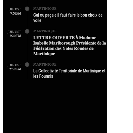
MARTINIQUE
JUIL 31ST
9:51 PM
Gai ou pagaie il faut faire le bon choix de
voile
MARTINIQUE
JUIL 31ST
3:20 PM
𝐋𝐄𝐓𝐓𝐑𝐄 𝐎𝐔𝐕𝐄𝐑𝐓𝐄 À 𝐌𝐚𝐝𝐚𝐦𝐞
𝐈𝐬𝐚𝐛𝐞𝐥𝐥𝐞 𝐌𝐚𝐫𝐥𝐛𝐨𝐫𝐨𝐮𝐠𝐡 𝐏𝐫é𝐬𝐢𝐝𝐞𝐧𝐭𝐞 𝐝𝐞 𝐥𝐚
𝐅é𝐝é𝐫𝐚𝐭𝐢𝐨𝐧 𝐝𝐞𝐬 𝐘𝐨𝐥𝐞𝐬 𝐑𝐨𝐧𝐝𝐞𝐬 𝐝𝐞
𝐌𝐚𝐫𝐭𝐢𝐧𝐢𝐪𝐮𝐞
MARTINIQUE
JUIL 31ST
2:59 PM
La Collectivité Territoriale de Martinique et
les Fourmis