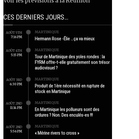
Voir les prévisions à la Réunion
CES DERNIERS JOURS…
MARTINIQUE
AOÛT 5TH
7:16 PM
Hermann Rose -Élie …ça va mieux
MARTINIQUE
AOÛT 4TH
5:15 PM
Tour de Martinique des yoles rondes : la
FYRM offre-t-elle gratuitement son trésor
audiovisuel ?
MARTINIQUE
AOÛT 3RD
6:30 PM
Produit de 1ère nécessité en rupture de
stock en Martinique
MARTINIQUE
AOÛT 2ND
11:14 PM
En Martinique les pollueurs sont des
ordures ? Non. Des enculés-es !!!
MARTINIQUE
AOÛT 2ND
5:56 PM
« Mérine rivers to cross »