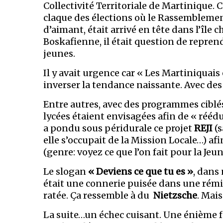
Collectivité Territoriale de Martinique. C
claque des élections où le Rassemblement
d’aimant, était arrivé en tête dans l’île c
Boskafienne, il était question de repre
jeunes.
Il y avait urgence car « Les Martiniquais 
inverser la tendance naissante. Avec des 
Entre autres, avec des programmes ciblés
lycées étaient envisagées afin de « rééd
a pondu sous péridurale ce projet
REJI
(s
elle s’occupait de la Mission Locale…) afi
(genre: voyez ce que l’on fait pour la Jeun
Le slogan
« Deviens ce que tu es »
, dans
était une connerie puisée dans une rémin
ratée. Ça ressemble à du
Nietzsche
. Mai
La suite…un échec cuisant. Une énième f