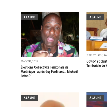
A LA UNE
A LA UNE
JUILLET 18TH, 20
Covid-19 : clust
MAI 4TH, 2021
Territoriale de
Élections Collectivité Territoriale de
Martinique : après Guy Ferdinand... Michaël
Leton ?
A LA UNE
A LA UNE