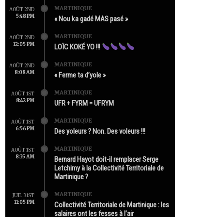
MARTINIQUE
AOÛT 2ND
5:48 PM
« Nou ka gadé MAS pasé »
MARTINIQUE
AOÛT 2ND
12:05 PM
LOÏC KOKÉ YO !!!
MARTINIQUE
AOÛT 2ND
8:08 AM
« Ferme ta d’yole »
MARTINIQUE
AOÛT 1ST
8:42 PM
UFR + FYRM = UFRYM
MARTINIQUE
AOÛT 1ST
6:56 PM
Des yoleurs ? Non. Des voleurs !!!
MARTINIQUE
AOÛT 1ST
8:35 AM
Bernard Hayot doit-il remplacer Serge
Letchimy à la Collectivité Territoriale de
Martinique ?
MARTINIQUE
JUIL 31ST
11:05 PM
Collectivité Territoriale de Martinique : les
salaires ont les fesses à l’air