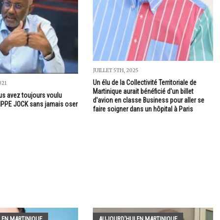
JUILLET 5TH, 2025
Un élu de la Collectivité Territoriale de
021
Martinique aurait bénéficié d'un billet
us avez toujours voulu
d'avion en classe Business pour aller se
LIPPE JOCK sans jamais oser
faire soigner dans un hôpital à Paris
 EN MARTINIQUE
AUJOURD'HUI EN MARTINIQUE