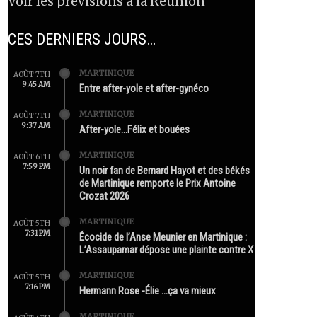
Voir les prévisions à la Réunion
CES DERNIERS JOURS…
MARTINIQUE
AOÛT 7TH
9:45 AM
Entre after-yole et after-gynéco
MARTINIQUE
AOÛT 7TH
9:37 AM
After-yole…Félix et bouées
MARTINIQUE
AOÛT 6TH
7:59 PM
Un noir fan de Bernard Hayot et des békés
de Martinique remporte le Prix Antoine
Crozat 2026
MARTINIQUE
AOÛT 5TH
7:31 PM
Écocide de l’Anse Meunier en Martinique :
L’Assaupamar dépose une plainte contre X
MARTINIQUE
AOÛT 5TH
7:16 PM
Hermann Rose -Élie …ça va mieux
MARTINIQUE