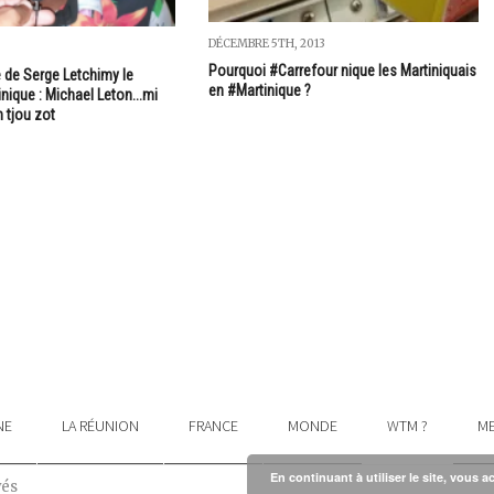
DÉCEMBRE 5TH, 2013
Pourquoi #Carrefour nique les Martiniquais
le de Serge Letchimy le
en #Martinique ?
nique : Michael Leton...mi
 tjou zot
NE
LA RÉUNION
FRANCE
MONDE
WTM ?
ME
En continuant à utiliser le site, vous a
vés