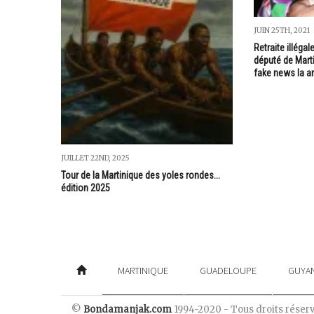
JUIN 25TH, 2021
Retraite illéga
député de Marti
fake news la an
JUILLET 22ND, 2025
Tour de la Martinique des yoles rondes...
édition 2025
MARTINIQUE
GUADELOUPE
GUYA
©
Bondamanjak.com
1994-2020 - Tous droits réser