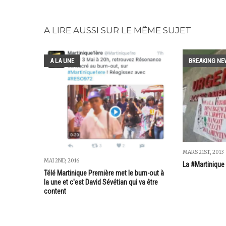
A LIRE AUSSI SUR LE MÊME SUJET
A LA UNE
BREAKING NE
MARS 21ST, 2013
MAI 2ND, 2016
La #Martinique
Télé Martinique Première met le burn-out à
la une et c'est David Sévétian qui va être
content