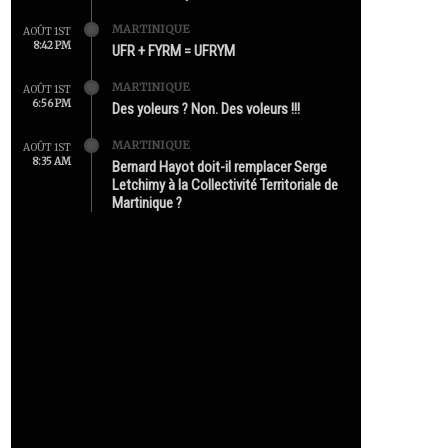
MARTINIQUE
AOÛT 1ST
8:42 PM
UFR + FYRM = UFRYM
MARTINIQUE
AOÛT 1ST
6:56 PM
Des yoleurs ? Non. Des voleurs !!!
MARTINIQUE
AOÛT 1ST
8:35 AM
Bernard Hayot doit-il remplacer Serge
Letchimy à la Collectivité Territoriale de
Martinique ?