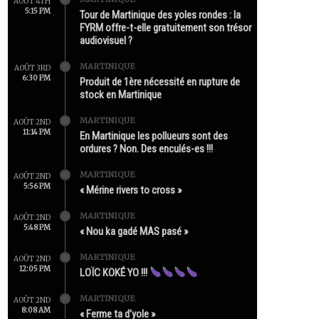
AOÛT 4TH
5:15 PM
Tour de Martinique des yoles rondes : la
FYRM offre-t-elle gratuitement son trésor
audiovisuel ?
MARTINIQUE
AOÛT 3RD
6:30 PM
Produit de 1ère nécessité en rupture de
stock en Martinique
MARTINIQUE
AOÛT 2ND
11:14 PM
En Martinique les pollueurs sont des
ordures ? Non. Des enculés-es !!!
MARTINIQUE
AOÛT 2ND
5:56 PM
« Mérine rivers to cross »
MARTINIQUE
AOÛT 2ND
5:48 PM
« Nou ka gadé MAS pasé »
MARTINIQUE
AOÛT 2ND
12:05 PM
LOÏC KOKÉ YO !!!
MARTINIQUE
AOÛT 2ND
8:08 AM
« Ferme ta d’yole »