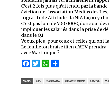
solidarité jamais vu, a finalement rappo
C’est 2 fois plus qu’attendu par la bande
éviction de l’association Médias des Iles, 
Ingratitude Attitude…la NIA façon ya bo
C’est pas loin de 700 000€, donc qui devr
impliquer les salariés dans la prise de d
dans le Q.I.
Voeux pieu, pour ceux et celles qui ont la
Le feuilleton braise ilien d’ATV prendra-
avec Martinique ?
Facebook
Twitter
WhatsApp
Partager
TAGS
ATV
BARBARA
GUADELOUPE
LIMOL
MA