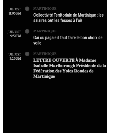
MARTINIQUE
JUIL 31ST
11:05 PM
Collectivité Territoriale de Martinique : les
salaires ont les fesses à l’air
MARTINIQUE
JUIL 31ST
9:51 PM
Gai ou pagaie il faut faire le bon choix de
voile
MARTINIQUE
JUIL 31ST
3:20 PM
𝐋𝐄𝐓𝐓𝐑𝐄 𝐎𝐔𝐕𝐄𝐑𝐓𝐄 À 𝐌𝐚𝐝𝐚𝐦𝐞
𝐈𝐬𝐚𝐛𝐞𝐥𝐥𝐞 𝐌𝐚𝐫𝐥𝐛𝐨𝐫𝐨𝐮𝐠𝐡 𝐏𝐫é𝐬𝐢𝐝𝐞𝐧𝐭𝐞 𝐝𝐞 𝐥𝐚
𝐅é𝐝é𝐫𝐚𝐭𝐢𝐨𝐧 𝐝𝐞𝐬 𝐘𝐨𝐥𝐞𝐬 𝐑𝐨𝐧𝐝𝐞𝐬 𝐝𝐞
𝐌𝐚𝐫𝐭𝐢𝐧𝐢𝐪𝐮𝐞