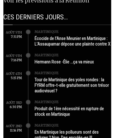
Voir les prévisions à la Réunion
CES DERNIERS JOURS…
MARTINIQUE
AOÛT 5TH
7:31 PM
Écocide de l’Anse Meunier en Martinique :
L’Assaupamar dépose une plainte contre X
MARTINIQUE
AOÛT 5TH
7:16 PM
Hermann Rose -Élie …ça va mieux
MARTINIQUE
AOÛT 4TH
5:15 PM
Tour de Martinique des yoles rondes : la
FYRM offre-t-elle gratuitement son trésor
audiovisuel ?
MARTINIQUE
AOÛT 3RD
6:30 PM
Produit de 1ère nécessité en rupture de
stock en Martinique
MARTINIQUE
AOÛT 2ND
11:14 PM
En Martinique les pollueurs sont des
ordures ? Non. Des enculés-es !!!