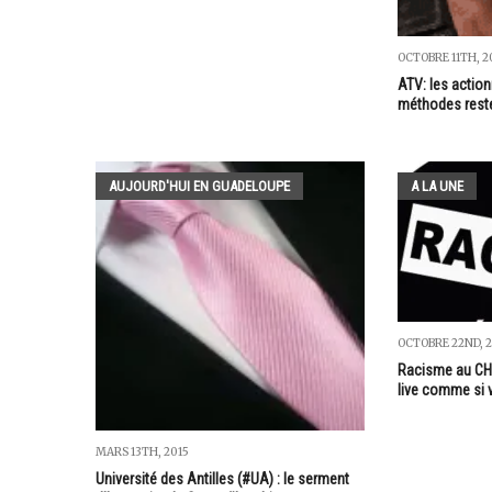
OCTOBRE 11TH, 2
ATV: les actio
méthodes rest
AUJOURD'HUI EN GUADELOUPE
A LA UNE
OCTOBRE 22ND, 2
Racisme au CHU 
live comme si 
MARS 13TH, 2015
Université des Antilles (#UA) : le serment