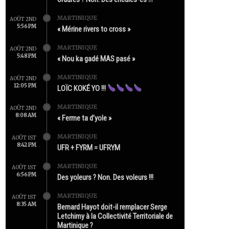
MARTINIQUE
AOÛT 2ND
5:56 PM
« Mérine rivers to cross »
MARTINIQUE
AOÛT 2ND
5:48 PM
« Nou ka gadé MAS pasé »
MARTINIQUE
AOÛT 2ND
12:05 PM
LOÏC KOKÉ YO !!!
MARTINIQUE
AOÛT 2ND
8:08 AM
« Ferme ta d’yole »
MARTINIQUE
AOÛT 1ST
8:42 PM
UFR + FYRM = UFRYM
MARTINIQUE
AOÛT 1ST
6:56 PM
Des yoleurs ? Non. Des voleurs !!!
MARTINIQUE
AOÛT 1ST
8:35 AM
Bernard Hayot doit-il remplacer Serge
Letchimy à la Collectivité Territoriale de
Martinique ?