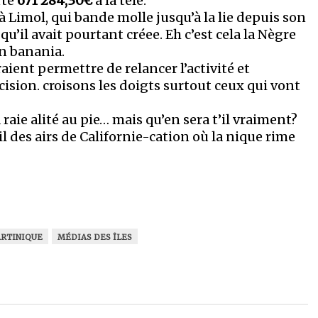
rté
671 284,30€
à la télé.
 à Limol, qui bande molle jusqu’à la lie depuis son
qu’il avait pourtant créee. Eh c’est cela la Nègre
n banania.
aient permettre de relancer l’activité et
écision. croisons les doigts surtout ceux qui vont
 raie alité au pie… mais qu’en sera t’il vraiment?
il des airs de Californie-cation où la nique rime
RTINIQUE
MÉDIAS DES ÎLES