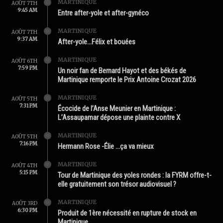
MARTINIQUE
AOÛT 7TH
9:45 AM
Entre after-yole et after-gynéco
MARTINIQUE
AOÛT 7TH
9:37 AM
After-yole…Félix et bouées
MARTINIQUE
AOÛT 6TH
7:59 PM
Un noir fan de Bernard Hayot et des békés de
Martinique remporte le Prix Antoine Crozat 2026
MARTINIQUE
AOÛT 5TH
7:31 PM
Écocide de l’Anse Meunier en Martinique :
L’Assaupamar dépose une plainte contre X
MARTINIQUE
AOÛT 5TH
7:16 PM
Hermann Rose -Élie …ça va mieux
MARTINIQUE
AOÛT 4TH
5:15 PM
Tour de Martinique des yoles rondes : la FYRM offre-t-
elle gratuitement son trésor audiovisuel ?
MARTINIQUE
AOÛT 3RD
6:30 PM
Produit de 1ère nécessité en rupture de stock en
Martinique