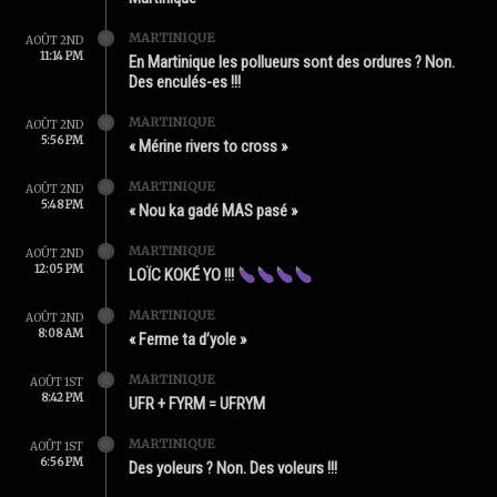
MARTINIQUE
AOÛT 2ND
11:14 PM
En Martinique les pollueurs sont des ordures ? Non.
Des enculés-es !!!
MARTINIQUE
AOÛT 2ND
5:56 PM
« Mérine rivers to cross »
MARTINIQUE
AOÛT 2ND
5:48 PM
« Nou ka gadé MAS pasé »
MARTINIQUE
AOÛT 2ND
12:05 PM
LOÏC KOKÉ YO !!!
MARTINIQUE
AOÛT 2ND
8:08 AM
« Ferme ta d’yole »
MARTINIQUE
AOÛT 1ST
8:42 PM
UFR + FYRM = UFRYM
MARTINIQUE
AOÛT 1ST
6:56 PM
Des yoleurs ? Non. Des voleurs !!!