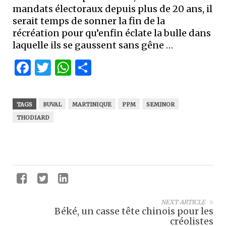
mandats électoraux depuis plus de 20 ans, il
serait temps de sonner la fin de la
récréation pour qu’enfin éclate la bulle dans
laquelle ils se gaussent sans gêne …
Facebook
Twitter
WhatsApp
Partager
TAGS
BUVAL
MARTINIQUE
PPM
SEMINOR
THODIARD
NEXT ARTICLE
Béké, un casse tête chinois pour les
créolistes