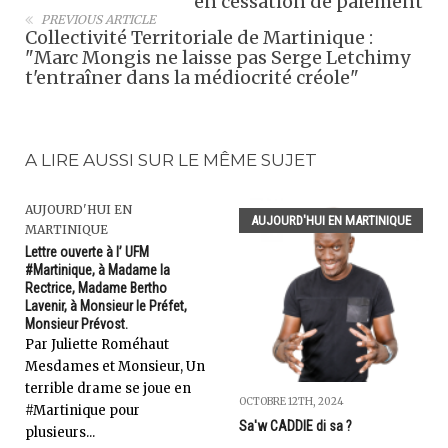
en cessation de paiement
PREVIOUS ARTICLE
Collectivité Territoriale de Martinique :
"Marc Mongis ne laisse pas Serge Letchimy
t'entraîner dans la médiocrité créole"
A LIRE AUSSI SUR LE MÊME SUJET
AUJOURD'HUI EN
AUJOURD'HUI EN MARTINIQUE
MARTINIQUE
Lettre ouverte à l’ UFM
#Martinique, à Madame la
Rectrice, Madame Bertho
Lavenir, à Monsieur le Préfet,
Monsieur Prévost.
Par Juliette Roméhaut
Mesdames et Monsieur, Un
terrible drame se joue en
OCTOBRE 12TH, 2024
#Martinique pour
Sa'w CADDIE di sa ?
plusieurs...