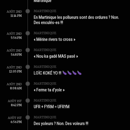
Martinique
MARTINIQUE
AOÛT 2ND
11:14 PM
En Martinique les pollueurs sont des ordures ? Non.
Des enculés-es !!!
MARTINIQUE
AOÛT 2ND
5:56 PM
« Mérine rivers to cross »
MARTINIQUE
AOÛT 2ND
5:48 PM
« Nou ka gadé MAS pasé »
MARTINIQUE
AOÛT 2ND
12:05 PM
LOÏC KOKÉ YO !!!
MARTINIQUE
AOÛT 2ND
8:08 AM
« Ferme ta d’yole »
MARTINIQUE
AOÛT 1ST
8:42 PM
UFR + FYRM = UFRYM
MARTINIQUE
AOÛT 1ST
6:56 PM
Des yoleurs ? Non. Des voleurs !!!