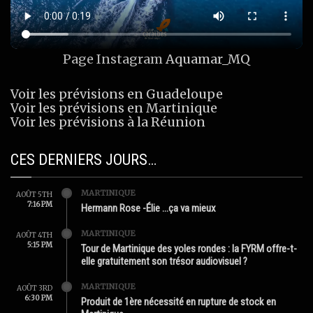
Page Instagram
Aquamar_MQ
Voir les prévisions en Guadeloupe
Voir les prévisions en Martinique
Voir les prévisions à la Réunion
CES DERNIERS JOURS…
MARTINIQUE
AOÛT 5TH
7:16 PM
Hermann Rose -Élie …ça va mieux
MARTINIQUE
AOÛT 4TH
5:15 PM
Tour de Martinique des yoles rondes : la FYRM offre-t-
elle gratuitement son trésor audiovisuel ?
MARTINIQUE
AOÛT 3RD
6:30 PM
Produit de 1ère nécessité en rupture de stock en