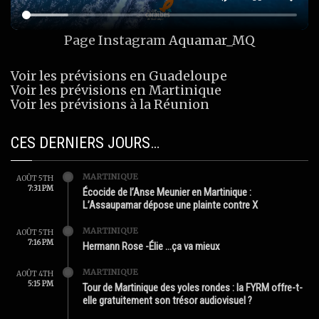
Page Instagram
Aquamar_MQ
Voir les prévisions en Guadeloupe
Voir les prévisions en Martinique
Voir les prévisions à la Réunion
CES DERNIERS JOURS…
MARTINIQUE
AOÛT 5TH
7:31 PM
Écocide de l’Anse Meunier en Martinique :
L’Assaupamar dépose une plainte contre X
MARTINIQUE
AOÛT 5TH
7:16 PM
Hermann Rose -Élie …ça va mieux
MARTINIQUE
AOÛT 4TH
5:15 PM
Tour de Martinique des yoles rondes : la FYRM offre-t-
elle gratuitement son trésor audiovisuel ?