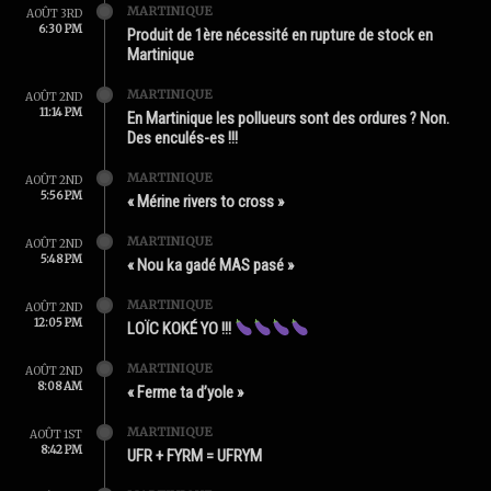
MARTINIQUE
AOÛT 3RD
6:30 PM
Produit de 1ère nécessité en rupture de stock en
Martinique
MARTINIQUE
AOÛT 2ND
11:14 PM
En Martinique les pollueurs sont des ordures ? Non.
Des enculés-es !!!
MARTINIQUE
AOÛT 2ND
5:56 PM
« Mérine rivers to cross »
MARTINIQUE
AOÛT 2ND
5:48 PM
« Nou ka gadé MAS pasé »
MARTINIQUE
AOÛT 2ND
12:05 PM
LOÏC KOKÉ YO !!!
MARTINIQUE
AOÛT 2ND
8:08 AM
« Ferme ta d’yole »
MARTINIQUE
AOÛT 1ST
8:42 PM
UFR + FYRM = UFRYM