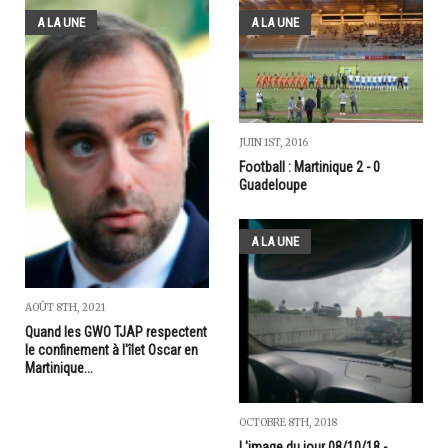
A LA UNE
A LA UNE
JUIN 1ST, 2016
Football : Martinique 2 - 0
Guadeloupe
A LA UNE
AOÛT 8TH, 2021
Quand les GWO TJAP respectent
le confinement à l'îlet Oscar en
Martinique...
OCTOBRE 8TH, 2018
L'image du jour 08/10/18 -