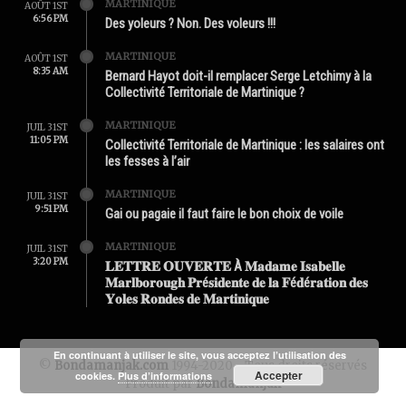
MARTINIQUE
AOÛT 1ST
6:56 PM
Des yoleurs ? Non. Des voleurs !!!
MARTINIQUE
AOÛT 1ST
8:35 AM
Bernard Hayot doit-il remplacer Serge Letchimy à la
Collectivité Territoriale de Martinique ?
MARTINIQUE
JUIL 31ST
11:05 PM
Collectivité Territoriale de Martinique : les salaires ont
les fesses à l’air
MARTINIQUE
JUIL 31ST
9:51 PM
Gai ou pagaie il faut faire le bon choix de voile
MARTINIQUE
JUIL 31ST
3:20 PM
𝐋𝐄𝐓𝐓𝐑𝐄 𝐎𝐔𝐕𝐄𝐑𝐓𝐄 À 𝐌𝐚𝐝𝐚𝐦𝐞 𝐈𝐬𝐚𝐛𝐞𝐥𝐥𝐞
𝐌𝐚𝐫𝐥𝐛𝐨𝐫𝐨𝐮𝐠𝐡 𝐏𝐫é𝐬𝐢𝐝𝐞𝐧𝐭𝐞 𝐝𝐞 𝐥𝐚 𝐅é𝐝é𝐫𝐚𝐭𝐢𝐨𝐧 𝐝𝐞𝐬
𝐘𝐨𝐥𝐞𝐬 𝐑𝐨𝐧𝐝𝐞𝐬 𝐝𝐞 𝐌𝐚𝐫𝐭𝐢𝐧𝐢𝐪𝐮𝐞
En continuant à utiliser le site, vous acceptez l’utilisation des
©
Bondamanjak.com
1994-2020 - Tous droits réservés
Accepter
cookies.
Plus d’informations
Produit par
Bondamanjak