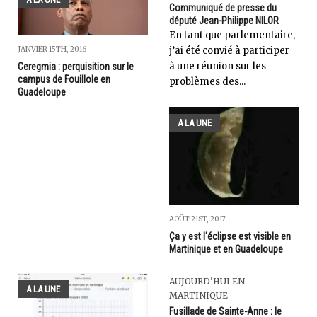
Communiqué de presse du
député Jean-Philippe NILOR
En tant que parlementaire,
j’ai été convié à participer
JANVIER 15TH, 2016
à une réunion sur les
Ceregmia : perquisition sur le
campus de Fouillole en
problèmes des...
Guadeloupe
A LA UNE
AOÛT 21ST, 2017
Ça y est l'éclipse est visible en
Martinique et en Guadeloupe
AUJOURD'HUI EN
A LA UNE
MARTINIQUE
Fusillade de Sainte-Anne : le