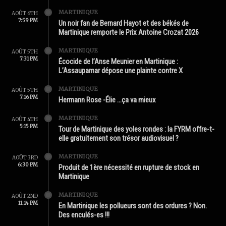
MARTINIQUE
AOÛT 6TH
7:59 PM
Un noir fan de Bernard Hayot et des békés de
Martinique remporte le Prix Antoine Crozat 2026
MARTINIQUE
AOÛT 5TH
7:31 PM
Écocide de l’Anse Meunier en Martinique :
L’Assaupamar dépose une plainte contre X
MARTINIQUE
AOÛT 5TH
7:16 PM
Hermann Rose -Élie …ça va mieux
MARTINIQUE
AOÛT 4TH
5:15 PM
Tour de Martinique des yoles rondes : la FYRM offre-t-
elle gratuitement son trésor audiovisuel ?
MARTINIQUE
AOÛT 3RD
6:30 PM
Produit de 1ère nécessité en rupture de stock en
Martinique
MARTINIQUE
AOÛT 2ND
11:14 PM
En Martinique les pollueurs sont des ordures ? Non.
Des enculés-es !!!