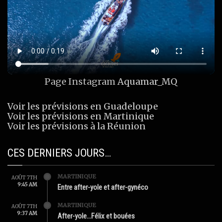
Page Instagram
Aquamar_MQ
Voir les prévisions en Guadeloupe
Voir les prévisions en Martinique
Voir les prévisions à la Réunion
CES DERNIERS JOURS…
MARTINIQUE
AOÛT 7TH
9:45 AM
Entre after-yole et after-gynéco
MARTINIQUE
AOÛT 7TH
9:37 AM
After-yole…Félix et bouées