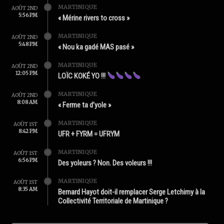
MARTINIQUE
AOÛT 2ND
5:56 PM
« Mérine rivers to cross »
MARTINIQUE
AOÛT 2ND
5:48 PM
« Nou ka gadé MAS pasé »
MARTINIQUE
AOÛT 2ND
12:05 PM
LOÏC KOKÉ YO !!!
MARTINIQUE
AOÛT 2ND
8:08 AM
« Ferme ta d’yole »
MARTINIQUE
AOÛT 1ST
8:42 PM
UFR + FYRM = UFRYM
MARTINIQUE
AOÛT 1ST
6:56 PM
Des yoleurs ? Non. Des voleurs !!!
MARTINIQUE
AOÛT 1ST
8:35 AM
Bernard Hayot doit-il remplacer Serge Letchimy à la
Collectivité Territoriale de Martinique ?