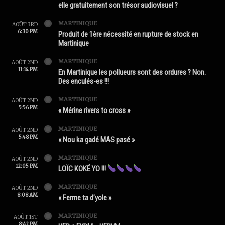
elle gratuitement son trésor audiovisuel ?
MARTINIQUE
AOÛT 3RD
6:30 PM
Produit de 1ère nécessité en rupture de stock en
Martinique
MARTINIQUE
AOÛT 2ND
11:14 PM
En Martinique les pollueurs sont des ordures ? Non.
Des enculés-es !!!
MARTINIQUE
AOÛT 2ND
5:56 PM
« Mérine rivers to cross »
MARTINIQUE
AOÛT 2ND
5:48 PM
« Nou ka gadé MAS pasé »
MARTINIQUE
AOÛT 2ND
12:05 PM
LOÏC KOKÉ YO !!!
MARTINIQUE
AOÛT 2ND
8:08 AM
« Ferme ta d’yole »
MARTINIQUE
AOÛT 1ST
8:42 PM