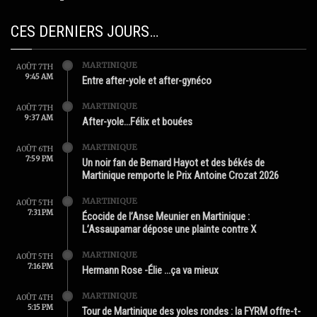
CES DERNIERS JOURS…
MARTINIQUE
AOÛT 7TH
9:45 AM
Entre after-yole et after-gynéco
MARTINIQUE
AOÛT 7TH
9:37 AM
After-yole…Félix et bouées
MARTINIQUE
AOÛT 6TH
7:59 PM
Un noir fan de Bernard Hayot et des békés de
Martinique remporte le Prix Antoine Crozat 2026
MARTINIQUE
AOÛT 5TH
7:31 PM
Écocide de l’Anse Meunier en Martinique :
L’Assaupamar dépose une plainte contre X
MARTINIQUE
AOÛT 5TH
7:16 PM
Hermann Rose -Élie …ça va mieux
MARTINIQUE
AOÛT 4TH
5:15 PM
Tour de Martinique des yoles rondes : la FYRM offre-t-