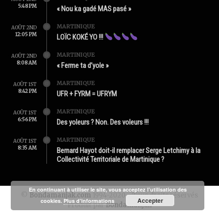
5:48 PM
« Nou ka gadé MAS pasé »
MARTINIQUE
AOÛT 2ND
12:05 PM
LOÏC KOKÉ YO !!!
MARTINIQUE
AOÛT 2ND
8:08 AM
« Ferme ta d’yole »
MARTINIQUE
AOÛT 1ST
8:42 PM
UFR + FYRM = UFRYM
MARTINIQUE
AOÛT 1ST
6:56 PM
Des yoleurs ? Non. Des voleurs !!!
MARTINIQUE
AOÛT 1ST
8:35 AM
Bernard Hayot doit-il remplacer Serge Letchimy à la
Collectivité Territoriale de Martinique ?
En continuant à utiliser le site, vous acceptez l’utilisation des
©
Bondamanjak.com
1994-2020 - Tous droits réservés
Accepter
cookies.
Plus d’informations
Produit par
Bondamanjak