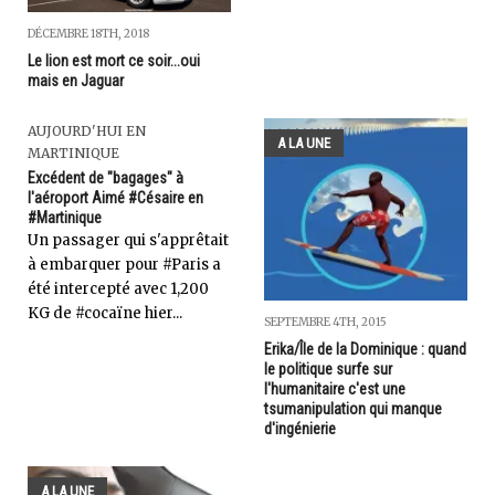
DÉCEMBRE 18TH, 2018
Le lion est mort ce soir...oui
mais en Jaguar
AUJOURD'HUI EN
A LA UNE
MARTINIQUE
Excédent de "bagages" à
l'aéroport Aimé #Césaire en
#Martinique
Un passager qui s'apprêtait
à embarquer pour #Paris a
été intercepté avec 1,200
KG de #cocaïne hier...
SEPTEMBRE 4TH, 2015
Erika/Île de la Dominique : quand
le politique surfe sur
l'humanitaire c'est une
tsumanipulation qui manque
d'ingénierie
A LA UNE