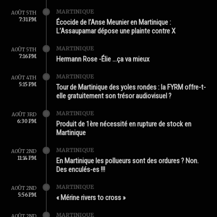
MARTINIQUE
AOÛT 5TH
7:31 PM
Écocide de l’Anse Meunier en Martinique :
L’Assaupamar dépose une plainte contre X
MARTINIQUE
AOÛT 5TH
7:16 PM
Hermann Rose -Élie …ça va mieux
MARTINIQUE
AOÛT 4TH
5:15 PM
Tour de Martinique des yoles rondes : la FYRM offre-t-
elle gratuitement son trésor audiovisuel ?
MARTINIQUE
AOÛT 3RD
6:30 PM
Produit de 1ère nécessité en rupture de stock en
Martinique
MARTINIQUE
AOÛT 2ND
11:14 PM
En Martinique les pollueurs sont des ordures ? Non.
Des enculés-es !!!
MARTINIQUE
AOÛT 2ND
5:56 PM
« Mérine rivers to cross »
MARTINIQUE
AOÛT 2ND