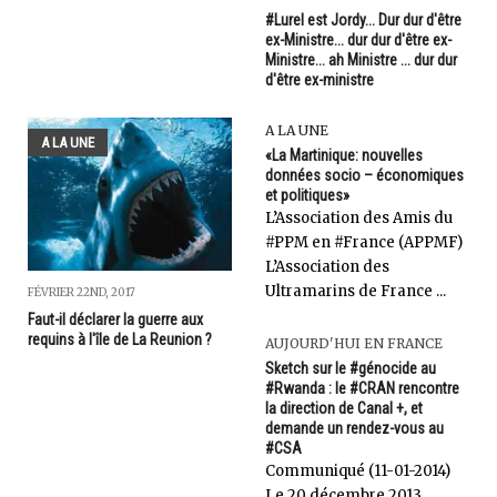
#Lurel est Jordy... Dur dur d'être
ex-Ministre... dur dur d'être ex-
Ministre... ah Ministre ... dur dur
d'être ex-ministre
A LA UNE
A LA UNE
«La Martinique: nouvelles
données socio – économiques
et politiques»
L’Association des Amis du
#PPM en #France (APPMF)
L’Association des
Ultramarins de France ...
FÉVRIER 22ND, 2017
Faut-il déclarer la guerre aux
requins à l'île de La Reunion ?
AUJOURD'HUI EN FRANCE
Sketch sur le #génocide au
#Rwanda : le #CRAN rencontre
la direction de Canal +, et
demande un rendez-vous au
#CSA
Communiqué (11-01-2014)
Le 20 décembre 2013,