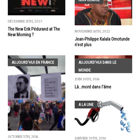
DÉCEMBRE 11TH, 2023
The New Erik Pédurand at The
NOVEMBRE 14TH, 2022
New Morning ?
Jean-Philippe Kalala Omotunde
n'est plus
AUJOURD'HUI EN FRANCE
AUJOURD'HUI DANS LE
MONDE
JUIN 26TH, 2014
Là...mord dans l'âme
A LA UNE
OCTOBRE 5TH, 2014
JANVIER 30TH, 2016