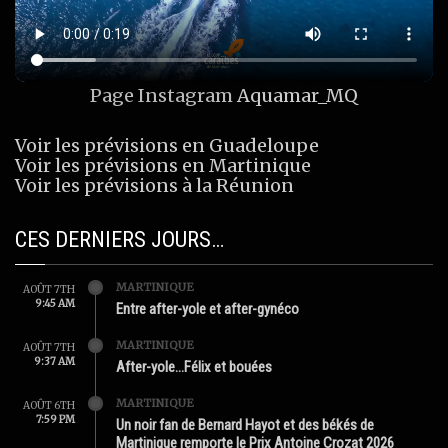
Page Instagram
Aquamar_MQ
Voir les prévisions en Guadeloupe
Voir les prévisions en Martinique
Voir les prévisions à la Réunion
CES DERNIERS JOURS…
MARTINIQUE
AOÛT 7TH
9:45 AM
Entre after-yole et after-gynéco
MARTINIQUE
AOÛT 7TH
9:37 AM
After-yole…Félix et bouées
MARTINIQUE
AOÛT 6TH
7:59 PM
Un noir fan de Bernard Hayot et des békés de
Martinique remporte le Prix Antoine Crozat 2026