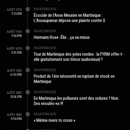
MARTINIQUE
AOÛT 5TH
7:31 PM
Écocide de l’Anse Meunier en Martinique :
L’Assaupamar dépose une plainte contre X
MARTINIQUE
AOÛT 5TH
7:16 PM
Hermann Rose -Élie …ça va mieux
MARTINIQUE
AOÛT 4TH
5:15 PM
Tour de Martinique des yoles rondes : la FYRM offre-t-
elle gratuitement son trésor audiovisuel ?
MARTINIQUE
AOÛT 3RD
6:30 PM
Produit de 1ère nécessité en rupture de stock en
Martinique
MARTINIQUE
AOÛT 2ND
11:14 PM
En Martinique les pollueurs sont des ordures ? Non.
Des enculés-es !!!
MARTINIQUE
AOÛT 2ND
5:56 PM
« Mérine rivers to cross »