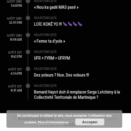
MARTINIQUE
AOÛT 2ND
5:48 PM
« Nou ka gadé MAS pasé »
MARTINIQUE
AOÛT 2ND
12:05 PM
LOÏC KOKÉ YO !!!
MARTINIQUE
AOÛT 2ND
8:08 AM
« Ferme ta d’yole »
MARTINIQUE
AOÛT 1ST
8:42 PM
UFR + FYRM = UFRYM
MARTINIQUE
AOÛT 1ST
6:56 PM
Des yoleurs ? Non. Des voleurs !!!
MARTINIQUE
AOÛT 1ST
8:35 AM
Bernard Hayot doit-il remplacer Serge Letchimy à la
Collectivité Territoriale de Martinique ?
En continuant à utiliser le site, vous acceptez l’utilisation des
©
Bondamanjak.com
1994-2020 - Tous droits réservés
Accepter
cookies.
Plus d’informations
Produit par
Bondamanjak