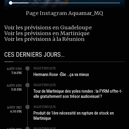
Page Instagram
Aquamar_MQ
Voir les prévisions en Guadeloupe
Voir les prévisions en Martinique
Voir les prévisions à la Réunion
CES DERNIERS JOURS…
MARTINIQUE
AOÛT 5TH
7:16 PM
Hermann Rose -Élie …ça va mieux
MARTINIQUE
AOÛT 4TH
5:15 PM
Tour de Martinique des yoles rondes : la FYRM offre-t-
elle gratuitement son trésor audiovisuel ?
MARTINIQUE
AOÛT 3RD
6:30 PM
Produit de 1ère nécessité en rupture de stock en
Martinique
MARTINIQUE