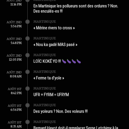
AOÛT 2ND
11:14 PM
En Martinique les pollueurs sont des ordures ? Non.
Des enculés-es !!!
MARTINIQUE
AOÛT 2ND
5:56 PM
« Mérine rivers to cross »
MARTINIQUE
AOÛT 2ND
5:48 PM
« Nou ka gadé MAS pasé »
MARTINIQUE
AOÛT 2ND
12:05 PM
LOÏC KOKÉ YO !!!
MARTINIQUE
AOÛT 2ND
8:08 AM
« Ferme ta d’yole »
MARTINIQUE
AOÛT 1ST
8:42 PM
UFR + FYRM = UFRYM
MARTINIQUE
AOÛT 1ST
6:56 PM
Des yoleurs ? Non. Des voleurs !!!
MARTINIQUE
AOÛT 1ST
8:35 AM
Bernard Hayot doit-il remplacer Serge Letchimy à la