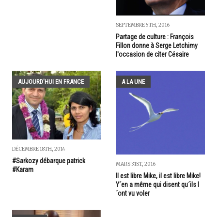
SEPTEMBRE 5TH, 2016
Partage de culture : François
Fillon donne à Serge Letchimy
l'occasion de citer Césaire
AUJOURD'HUI EN FRANCE
A LA UNE
DÉCEMBRE 18TH, 2014
#Sarkozy débarque patrick
MARS 31ST, 2016
#Karam
Il est libre Mike, il est libre Mike!
Y´en a même qui disent qu´ils l
´ont vu voler