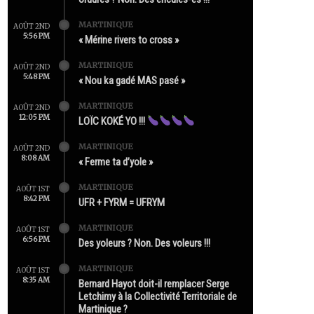
MARTINIQUE
AOÛT 2ND
5:56 PM
« Mérine rivers to cross »
MARTINIQUE
AOÛT 2ND
5:48 PM
« Nou ka gadé MAS pasé »
MARTINIQUE
AOÛT 2ND
12:05 PM
LOÏC KOKÉ YO !!!
MARTINIQUE
AOÛT 2ND
8:08 AM
« Ferme ta d’yole »
MARTINIQUE
AOÛT 1ST
8:42 PM
UFR + FYRM = UFRYM
MARTINIQUE
AOÛT 1ST
6:56 PM
Des yoleurs ? Non. Des voleurs !!!
MARTINIQUE
AOÛT 1ST
8:35 AM
Bernard Hayot doit-il remplacer Serge
Letchimy à la Collectivité Territoriale de
Martinique ?