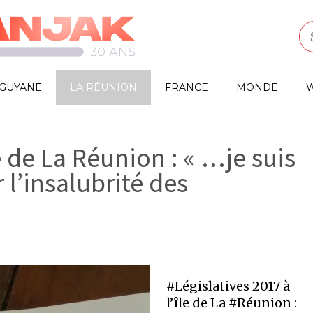
GUYANE
LA RÉUNION
FRANCE
MONDE
W
le de La Réunion : « …je suis
 l’insalubrité des
#Législatives 2017 à
l’île de La #Réunion :