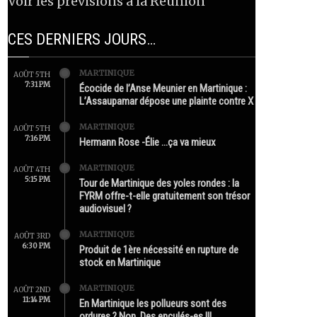
Voir les prévisions à la Réunion
CES DERNIERS JOURS…
MARTINIQUE
AOÛT 5TH
7:31 PM
Écocide de l’Anse Meunier en Martinique :
L’Assaupamar dépose une plainte contre X
MARTINIQUE
AOÛT 5TH
7:16 PM
Hermann Rose -Élie …ça va mieux
MARTINIQUE
AOÛT 4TH
5:15 PM
Tour de Martinique des yoles rondes : la
FYRM offre-t-elle gratuitement son trésor
audiovisuel ?
MARTINIQUE
AOÛT 3RD
6:30 PM
Produit de 1ère nécessité en rupture de
stock en Martinique
MARTINIQUE
AOÛT 2ND
11:14 PM
En Martinique les pollueurs sont des
ordures ? Non. Des enculés-es !!!