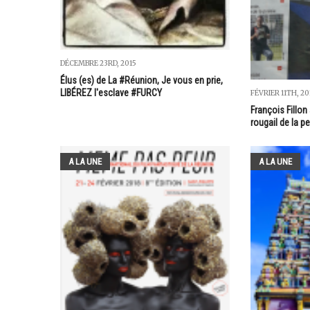
DÉCEMBRE 23RD, 2015
Élus (es) de La #Réunion, Je vous en prie,
LIBÉREZ l'esclave #FURCY
FÉVRIER 11TH, 20
François Fillon 
rougail de la p
A LA UNE
A LA UNE