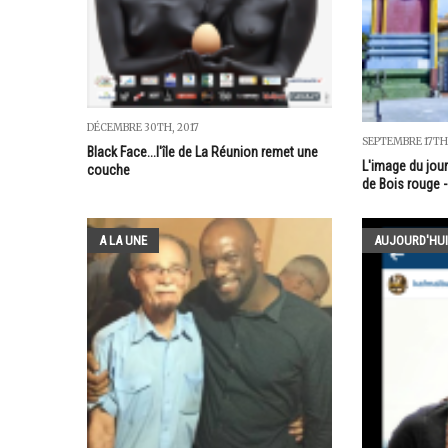
DÉCEMBRE 30TH, 2017
SEPTEMBRE 17TH,
Black Face...l'île de La Réunion remet une
L'image du jou
couche
de Bois rouge -
A LA UNE
AUJOURD'HUI