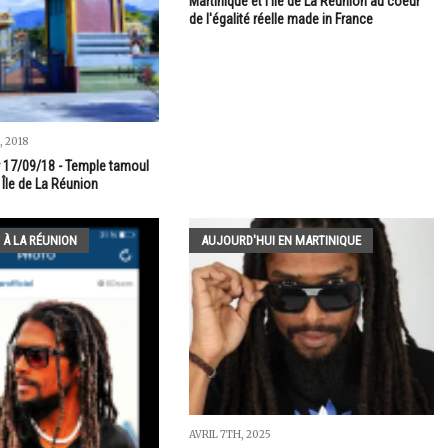
Martinique et l'île de La Réunion au coeur
de l'égalité réelle made in France
 2018
r 17/09/18 - Temple tamoul
 Île de La Réunion
 À LA RÉUNION
AUJOURD'HUI EN MARTINIQUE
AVRIL 7TH, 2025