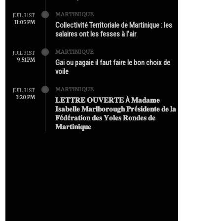
MARTINIQUE
JUIL 31ST
11:05 PM
Collectivité Territoriale de Martinique : les
salaires ont les fesses à l’air
MARTINIQUE
JUIL 31ST
9:51 PM
Gai ou pagaie il faut faire le bon choix de
voile
MARTINIQUE
JUIL 31ST
3:20 PM
𝐋𝐄𝐓𝐓𝐑𝐄 𝐎𝐔𝐕𝐄𝐑𝐓𝐄 À 𝐌𝐚𝐝𝐚𝐦𝐞
𝐈𝐬𝐚𝐛𝐞𝐥𝐥𝐞 𝐌𝐚𝐫𝐥𝐛𝐨𝐫𝐨𝐮𝐠𝐡 𝐏𝐫é𝐬𝐢𝐝𝐞𝐧𝐭𝐞 𝐝𝐞 𝐥𝐚
𝐅é𝐝é𝐫𝐚𝐭𝐢𝐨𝐧 𝐝𝐞𝐬 𝐘𝐨𝐥𝐞𝐬 𝐑𝐨𝐧𝐝𝐞𝐬 𝐝𝐞
𝐌𝐚𝐫𝐭𝐢𝐧𝐢𝐪𝐮𝐞