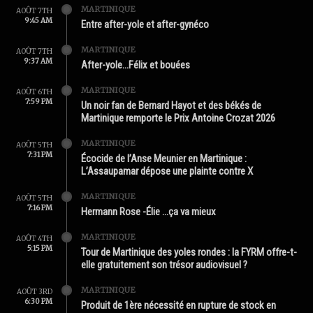
MARTINIQUE
AOÛT 7TH
9:45 AM
Entre after-yole et after-gynéco
MARTINIQUE
AOÛT 7TH
9:37 AM
After-yole…Félix et bouées
MARTINIQUE
AOÛT 6TH
7:59 PM
Un noir fan de Bernard Hayot et des békés de
Martinique remporte le Prix Antoine Crozat 2026
MARTINIQUE
AOÛT 5TH
7:31 PM
Écocide de l’Anse Meunier en Martinique :
L’Assaupamar dépose une plainte contre X
MARTINIQUE
AOÛT 5TH
7:16 PM
Hermann Rose -Élie …ça va mieux
MARTINIQUE
AOÛT 4TH
5:15 PM
Tour de Martinique des yoles rondes : la FYRM offre-t-
elle gratuitement son trésor audiovisuel ?
MARTINIQUE
AOÛT 3RD
6:30 PM
Produit de 1ère nécessité en rupture de stock en