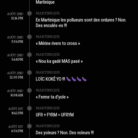
Martinique
MARTINIQUE
AOÛT 2ND
11:14 PM
En Martinique les pollueurs sont des ordures ? Non.
Des enculés-es !!!
MARTINIQUE
AOÛT 2ND
5:56 PM
« Mérine rivers to cross »
MARTINIQUE
AOÛT 2ND
5:48 PM
« Nou ka gadé MAS pasé »
MARTINIQUE
AOÛT 2ND
12:05 PM
LOÏC KOKÉ YO !!!
MARTINIQUE
AOÛT 2ND
8:08 AM
« Ferme ta d’yole »
MARTINIQUE
AOÛT 1ST
8:42 PM
UFR + FYRM = UFRYM
MARTINIQUE
AOÛT 1ST
6:56 PM
Des yoleurs ? Non. Des voleurs !!!