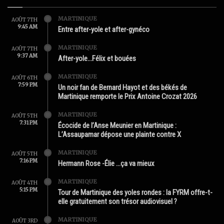
MARTINIQUE
AOÛT 7TH
9:45 AM
Entre after-yole et after-gynéco
MARTINIQUE
AOÛT 7TH
9:37 AM
After-yole…Félix et bouées
MARTINIQUE
AOÛT 6TH
7:59 PM
Un noir fan de Bernard Hayot et des békés de
Martinique remporte le Prix Antoine Crozat 2026
MARTINIQUE
AOÛT 5TH
7:31 PM
Écocide de l’Anse Meunier en Martinique :
L’Assaupamar dépose une plainte contre X
MARTINIQUE
AOÛT 5TH
7:16 PM
Hermann Rose -Élie …ça va mieux
MARTINIQUE
AOÛT 4TH
5:15 PM
Tour de Martinique des yoles rondes : la FYRM offre-t-
elle gratuitement son trésor audiovisuel ?
MARTINIQUE
AOÛT 3RD