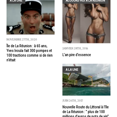
A LA UNE
AUJOURD'HUI À LA RÉUNION
NOVEMBRE 27TH, 2020
Île de La Réunion : à 65 ans,
JANVIER 28TH, 2014
Yves Ivoula fait 300 pompes et
L'an pire d'essence
100 tractions comme si de rien
n'était
A LA UNE
JUIN 26TH, 2017
Nouvelle Route du Littoral à l'île
de La Réunion : " plus de 100
millions d’euros de pots de vin"