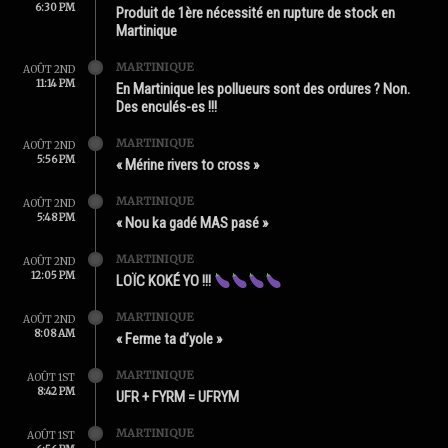
6:30 PM
Produit de 1ère nécessité en rupture de stock en
Martinique
MARTINIQUE
AOÛT 2ND
11:14 PM
En Martinique les pollueurs sont des ordures ? Non.
Des enculés-es !!!
MARTINIQUE
AOÛT 2ND
5:56 PM
« Mérine rivers to cross »
MARTINIQUE
AOÛT 2ND
5:48 PM
« Nou ka gadé MAS pasé »
MARTINIQUE
AOÛT 2ND
12:05 PM
LOÏC KOKÉ YO !!!
MARTINIQUE
AOÛT 2ND
8:08 AM
« Ferme ta d’yole »
MARTINIQUE
AOÛT 1ST
8:42 PM
UFR + FYRM = UFRYM
MARTINIQUE
AOÛT 1ST