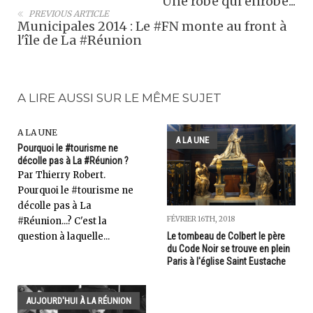
Une robe qui enrobe...
PREVIOUS ARTICLE
Municipales 2014 : Le #FN monte au front à
l'île de La #Réunion
A LIRE AUSSI SUR LE MÊME SUJET
A LA UNE
A LA UNE
Pourquoi le #tourisme ne
décolle pas à La #Réunion ?
Par Thierry Robert.
Pourquoi le #tourisme ne
décolle pas à La
FÉVRIER 16TH, 2018
#Réunion...? C'est la
question à laquelle...
Le tombeau de Colbert le père
du Code Noir se trouve en plein
Paris à l'église Saint Eustache
AUJOURD'HUI À LA RÉUNION