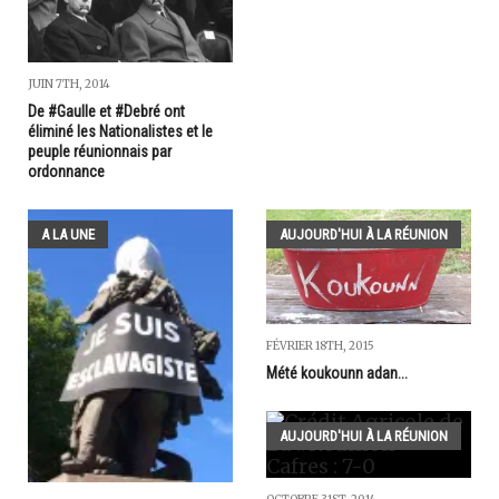
JUIN 7TH, 2014
De #Gaulle et #Debré ont
éliminé les Nationalistes et le
peuple réunionnais par
ordonnance
A LA UNE
AUJOURD'HUI À LA RÉUNION
FÉVRIER 18TH, 2015
Mété koukounn adan...
AUJOURD'HUI À LA RÉUNION