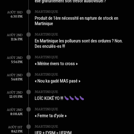
elle gratuitement son trésor audiovisuel ?
MARTINIQUE
AOÛT 3RD
6:30 PM
Produit de 1ère nécessité en rupture de stock en
Martinique
MARTINIQUE
AOÛT 2ND
11:14 PM
En Martinique les pollueurs sont des ordures ? Non.
Des enculés-es !!!
MARTINIQUE
AOÛT 2ND
5:56 PM
« Mérine rivers to cross »
MARTINIQUE
AOÛT 2ND
5:48 PM
« Nou ka gadé MAS pasé »
MARTINIQUE
AOÛT 2ND
12:05 PM
LOÏC KOKÉ YO !!!
MARTINIQUE
AOÛT 2ND
8:08 AM
« Ferme ta d’yole »
MARTINIQUE
AOÛT 1ST
8:42 PM
UFR + FYRM = UFRYM