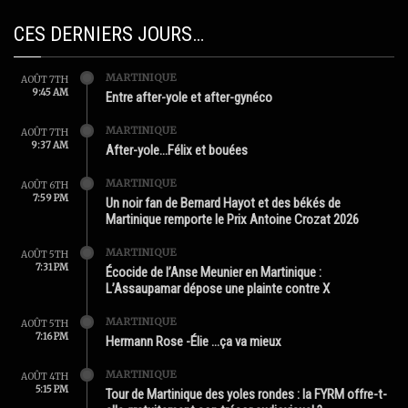
CES DERNIERS JOURS…
MARTINIQUE
AOÛT 7TH
9:45 AM
Entre after-yole et after-gynéco
MARTINIQUE
AOÛT 7TH
9:37 AM
After-yole…Félix et bouées
MARTINIQUE
AOÛT 6TH
7:59 PM
Un noir fan de Bernard Hayot et des békés de
Martinique remporte le Prix Antoine Crozat 2026
MARTINIQUE
AOÛT 5TH
7:31 PM
Écocide de l’Anse Meunier en Martinique :
L’Assaupamar dépose une plainte contre X
MARTINIQUE
AOÛT 5TH
7:16 PM
Hermann Rose -Élie …ça va mieux
MARTINIQUE
AOÛT 4TH
5:15 PM
Tour de Martinique des yoles rondes : la FYRM offre-t-