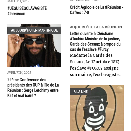
OCTOBRE 31ST, 2014
MAI 13TH, 2015
Crédit Agricole de La #Réunion -
#JESUISESCLAVAGISTE
Cafres : 7-0
#lareunion
AUJOURD'HUI À LA RÉUNION
AUJOURD'HUI EN MARTINIQUE
Lettre ouverte à Christiane
#Taubira Ministre de la justice,
Garde des Sceaux à propos du
cas de l'esclave #Furcy
Madame la Garde des
Sceaux, Le 17 octobre 1817,
l’esclave #FURCY assigne
AVRIL 7TH, 2025
son maître, l'esclavagiste...
29ème Conférence des
présidents des RUP à l'île de La
Réunion : Serge Letchimy entre
A LA UNE
Kaf et mal barré ?