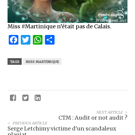
Miss #Martinique n’était pas de Calais.
Facebook
Twitter
WhatsApp
Partager
TAGS
MISS MARTINIQUE
NEXT ARTICLE
CTM : Audit or not audit ?
PREVIOUS ARTICLE
Serge Letchimy victime d'un scandaleux
plagiat