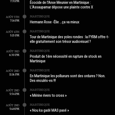
7:31 PM
Écocide de l’Anse Meunier en Martinique :
L’Assaupamar dépose une plainte contre X
MARTINIQUE
AOÛT 5TH
7:16 PM
Hermann Rose -Élie …ça va mieux
MARTINIQUE
AOÛT 4TH
5:15 PM
Tour de Martinique des yoles rondes : la FYRM offre-t-
elle gratuitement son trésor audiovisuel ?
MARTINIQUE
AOÛT 3RD
6:30 PM
Produit de 1ère nécessité en rupture de stock en
Martinique
MARTINIQUE
AOÛT 2ND
11:14 PM
En Martinique les pollueurs sont des ordures ? Non.
Des enculés-es !!!
MARTINIQUE
AOÛT 2ND
5:56 PM
« Mérine rivers to cross »
MARTINIQUE
AOÛT 2ND
5:48 PM
« Nou ka gadé MAS pasé »