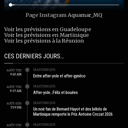
Page Instagram
Aquamar_MQ
Voir les prévisions en Guadeloupe
Voir les prévisions en Martinique
Voir les prévisions à la Réunion
CES DERNIERS JOURS…
MARTINIQUE
AOÛT 7TH
9:45 AM
Entre after-yole et after-gynéco
MARTINIQUE
AOÛT 7TH
9:37 AM
After-yole…Félix et bouées
MARTINIQUE
AOÛT 6TH
7:59 PM
Un noir fan de Bernard Hayot et des békés de
Martinique remporte le Prix Antoine Crozat 2026
MARTINIQUE
AOÛT 5TH