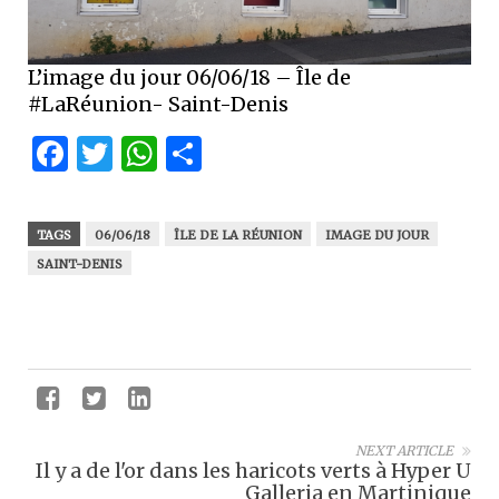
L’image du jour 06/06/18 – Île de
#LaRéunion- Saint-Denis
Facebook
Twitter
WhatsApp
Partager
TAGS
06/06/18
ÎLE DE LA RÉUNION
IMAGE DU JOUR
SAINT-DENIS
NEXT ARTICLE
Il y a de l'or dans les haricots verts à Hyper U
Galleria en Martinique