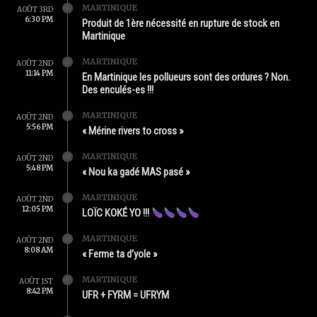
MARTINIQUE
AOÛT 3RD
6:30 PM
Produit de 1ère nécessité en rupture de stock en
Martinique
MARTINIQUE
AOÛT 2ND
11:14 PM
En Martinique les pollueurs sont des ordures ? Non.
Des enculés-es !!!
MARTINIQUE
AOÛT 2ND
5:56 PM
« Mérine rivers to cross »
MARTINIQUE
AOÛT 2ND
5:48 PM
« Nou ka gadé MAS pasé »
MARTINIQUE
AOÛT 2ND
12:05 PM
LOÏC KOKÉ YO !!!
MARTINIQUE
AOÛT 2ND
8:08 AM
« Ferme ta d’yole »
MARTINIQUE
AOÛT 1ST
8:42 PM
UFR + FYRM = UFRYM