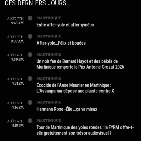
CES DERNIERS JOURS…
MARTINIQUE
AOÛT 7TH
9:45 AM
Entre after-yole et after-gynéco
MARTINIQUE
AOÛT 7TH
9:37 AM
After-yole…Félix et bouées
MARTINIQUE
AOÛT 6TH
7:59 PM
Un noir fan de Bernard Hayot et des békés de
Martinique remporte le Prix Antoine Crozat 2026
MARTINIQUE
AOÛT 5TH
7:31 PM
Écocide de l’Anse Meunier en Martinique :
L’Assaupamar dépose une plainte contre X
MARTINIQUE
AOÛT 5TH
7:16 PM
Hermann Rose -Élie …ça va mieux
MARTINIQUE
AOÛT 4TH
5:15 PM
Tour de Martinique des yoles rondes : la FYRM offre-t-
elle gratuitement son trésor audiovisuel ?