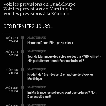
Voir les prévisions en Guadeloupe
Voir les prévisions en Martinique
Voir les prévisions à la Réunion
CES DERNIERS JOURS…
MARTINIQUE
AOÛT 5TH
7:16 PM
Hermann Rose -Élie …ça va mieux
MARTINIQUE
AOÛT 4TH
5:15 PM
Tour de Martinique des yoles rondes : la FYRM offre-t-
elle gratuitement son trésor audiovisuel ?
MARTINIQUE
AOÛT 3RD
6:30 PM
Produit de 1ère nécessité en rupture de stock en
Martinique
MARTINIQUE
AOÛT 2ND
11:14 PM
En Martinique les pollueurs sont des ordures ? Non.
Des enculés-es !!!
MARTINIQUE
AOÛT 2ND