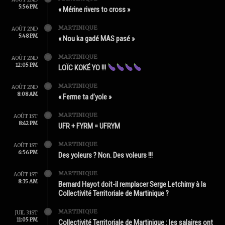
5:56 PM
« Mérine rivers to cross »
MARTINIQUE
AOÛT 2ND
5:48 PM
« Nou ka gadé MAS pasé »
MARTINIQUE
AOÛT 2ND
12:05 PM
LOÏC KOKÉ YO !!!
MARTINIQUE
AOÛT 2ND
8:08 AM
« Ferme ta d’yole »
MARTINIQUE
AOÛT 1ST
8:42 PM
UFR + FYRM = UFRYM
MARTINIQUE
AOÛT 1ST
6:56 PM
Des yoleurs ? Non. Des voleurs !!!
MARTINIQUE
AOÛT 1ST
8:35 AM
Bernard Hayot doit-il remplacer Serge Letchimy à la
Collectivité Territoriale de Martinique ?
MARTINIQUE
JUIL 31ST
11:05 PM
Collectivité Territoriale de Martinique : les salaires ont