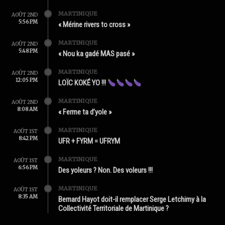
MARTINIQUE
AOÛT 2ND
5:56 PM
« Mérine rivers to cross »
MARTINIQUE
AOÛT 2ND
5:48 PM
« Nou ka gadé MAS pasé »
MARTINIQUE
AOÛT 2ND
12:05 PM
LOÏC KOKÉ YO !!!
MARTINIQUE
AOÛT 2ND
8:08 AM
« Ferme ta d’yole »
MARTINIQUE
AOÛT 1ST
8:42 PM
UFR + FYRM = UFRYM
MARTINIQUE
AOÛT 1ST
6:56 PM
Des yoleurs ? Non. Des voleurs !!!
MARTINIQUE
AOÛT 1ST
8:35 AM
Bernard Hayot doit-il remplacer Serge Letchimy à la
Collectivité Territoriale de Martinique ?