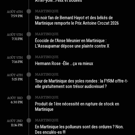
After-yole…Félix et bouées
MARTINIQUE
AOÛT 6TH
7:59 PM
Un noir fan de Bernard Hayot et des békés de
Martinique remporte le Prix Antoine Crozat 2026
MARTINIQUE
AOÛT 5TH
7:31 PM
Écocide de l’Anse Meunier en Martinique :
L’Assaupamar dépose une plainte contre X
MARTINIQUE
AOÛT 5TH
7:16 PM
Hermann Rose -Élie …ça va mieux
MARTINIQUE
AOÛT 4TH
5:15 PM
Tour de Martinique des yoles rondes : la FYRM offre-t-
elle gratuitement son trésor audiovisuel ?
MARTINIQUE
AOÛT 3RD
6:30 PM
Produit de 1ère nécessité en rupture de stock en
Martinique
MARTINIQUE
AOÛT 2ND
11:14 PM
En Martinique les pollueurs sont des ordures ? Non.
Des enculés-es !!!