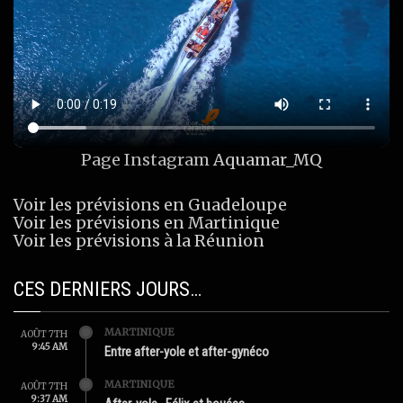
Page Instagram
Aquamar_MQ
Voir les prévisions en Guadeloupe
Voir les prévisions en Martinique
Voir les prévisions à la Réunion
CES DERNIERS JOURS…
MARTINIQUE
AOÛT 7TH
9:45 AM
Entre after-yole et after-gynéco
MARTINIQUE
AOÛT 7TH
9:37 AM