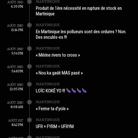
MARTINIQUE
AOÛT 3RD
6:30 PM
Produit de 1ère nécessité en rupture de stock en
Martinique
MARTINIQUE
AOÛT 2ND
11:14 PM
En Martinique les pollueurs sont des ordures ? Non.
Des enculés-es !!!
MARTINIQUE
AOÛT 2ND
5:56 PM
« Mérine rivers to cross »
MARTINIQUE
AOÛT 2ND
5:48 PM
« Nou ka gadé MAS pasé »
MARTINIQUE
AOÛT 2ND
12:05 PM
LOÏC KOKÉ YO !!!
MARTINIQUE
AOÛT 2ND
8:08 AM
« Ferme ta d’yole »
MARTINIQUE
AOÛT 1ST
8:42 PM
UFR + FYRM = UFRYM
MARTINIQUE