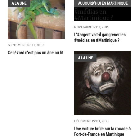
A LA UNE
AUJOURD'HUI EN MARTINIQUE
NOVEMBRE 12TH, 2014
L'#argent va t-iĺ gangrener les
#médias en #Martinique ?
SEPTEMBRE 16TH, 2019
Ce lézard n'est pas un âne au lit
A LA UNE
DÉCEMBRE 19TH, 2020
Une voiture brûle sur la rocade à
Fort-de-France en Martinique