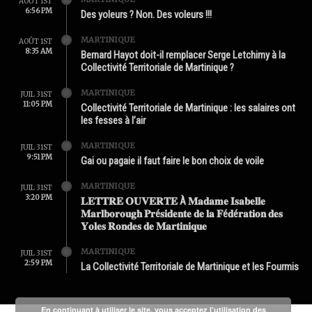
AOÛT 1ST
6:56 PM
Des yoleurs ? Non. Des voleurs !!!
MARTINIQUE
AOÛT 1ST
8:35 AM
Bernard Hayot doit-il remplacer Serge Letchimy à la
Collectivité Territoriale de Martinique ?
MARTINIQUE
JUIL 31ST
11:05 PM
Collectivité Territoriale de Martinique : les salaires ont
les fesses à l’air
MARTINIQUE
JUIL 31ST
9:51 PM
Gai ou pagaie il faut faire le bon choix de voile
MARTINIQUE
JUIL 31ST
3:20 PM
𝐋𝐄𝐓𝐓𝐑𝐄 𝐎𝐔𝐕𝐄𝐑𝐓𝐄 À 𝐌𝐚𝐝𝐚𝐦𝐞 𝐈𝐬𝐚𝐛𝐞𝐥𝐥𝐞
𝐌𝐚𝐫𝐥𝐛𝐨𝐫𝐨𝐮𝐠𝐡 𝐏𝐫é𝐬𝐢𝐝𝐞𝐧𝐭𝐞 𝐝𝐞 𝐥𝐚 𝐅é𝐝é𝐫𝐚𝐭𝐢𝐨𝐧 𝐝𝐞𝐬
𝐘𝐨𝐥𝐞𝐬 𝐑𝐨𝐧𝐝𝐞𝐬 𝐝𝐞 𝐌𝐚𝐫𝐭𝐢𝐧𝐢𝐪𝐮𝐞
MARTINIQUE
JUIL 31ST
2:59 PM
La Collectivité Territoriale de Martinique et les Fourmis
En continuant à utiliser le site, vous acceptez l’utilisation des