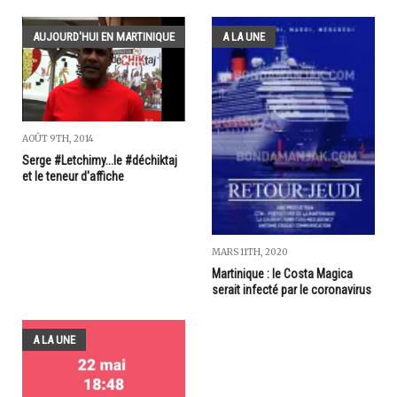
AUJOURD'HUI EN MARTINIQUE
A LA UNE
AOÛT 9TH, 2014
Serge #Letchimy...le #déchiktaj
et le teneur d'affiche
MARS 11TH, 2020
Martinique : le Costa Magica
serait infecté par le coronavirus
A LA UNE