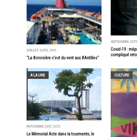
SEPTEMBRE 20TH
Covid-19 : mépr
JUILLET 24TH, 2013
compliqué reto
"La #croisière c'est du vent aux #Antilles"
A LA UNE
CULTURE
NOVEMBRE 21ST, 2023
Le Mémorial Acte dans la tourmente, le