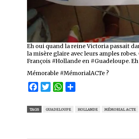
Eh oui quand la reine Victoria passait da
la misère glaire avec leurs amples robes. 
François #Hollande en #Guadeloupe. Eh 
Mémorable #MémorialACTe ?
Facebook
Twitter
WhatsApp
Partager
TAGS
GUADELOUPE
HOLLANDE
MÉMORIAL ACTE