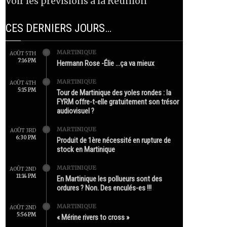
Voir les prévisions à la Réunion
CES DERNIERS JOURS…
MARTINIQUE
AOÛT 5TH
7:16 PM
Hermann Rose -Élie …ça va mieux
MARTINIQUE
AOÛT 4TH
5:15 PM
Tour de Martinique des yoles rondes : la
FYRM offre-t-elle gratuitement son trésor
audiovisuel ?
MARTINIQUE
AOÛT 3RD
6:30 PM
Produit de 1ère nécessité en rupture de
stock en Martinique
MARTINIQUE
AOÛT 2ND
11:14 PM
En Martinique les pollueurs sont des
ordures ? Non. Des enculés-es !!!
MARTINIQUE
AOÛT 2ND
5:56 PM
« Mérine rivers to cross »