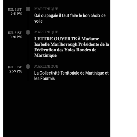
MARTINIQUE
JUIL 31ST
9:51 PM
Gai ou pagaie il faut faire le bon choix de
voile
MARTINIQUE
JUIL 31ST
3:20 PM
𝐋𝐄𝐓𝐓𝐑𝐄 𝐎𝐔𝐕𝐄𝐑𝐓𝐄 À 𝐌𝐚𝐝𝐚𝐦𝐞
𝐈𝐬𝐚𝐛𝐞𝐥𝐥𝐞 𝐌𝐚𝐫𝐥𝐛𝐨𝐫𝐨𝐮𝐠𝐡 𝐏𝐫é𝐬𝐢𝐝𝐞𝐧𝐭𝐞 𝐝𝐞 𝐥𝐚
𝐅é𝐝é𝐫𝐚𝐭𝐢𝐨𝐧 𝐝𝐞𝐬 𝐘𝐨𝐥𝐞𝐬 𝐑𝐨𝐧𝐝𝐞𝐬 𝐝𝐞
𝐌𝐚𝐫𝐭𝐢𝐧𝐢𝐪𝐮𝐞
MARTINIQUE
JUIL 31ST
2:59 PM
La Collectivité Territoriale de Martinique et
les Fourmis