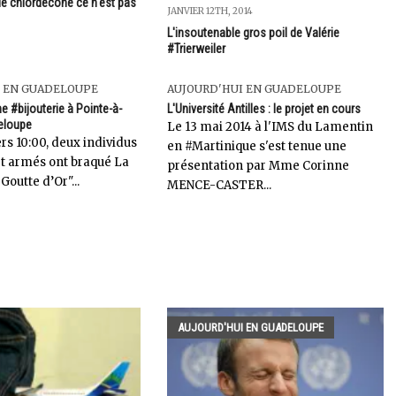
e chlordécone ce n'est pas
JANVIER 12TH, 2014
L'insoutenable gros poil de Valérie
#Trierweiler
I EN GUADELOUPE
AUJOURD'HUI EN GUADELOUPE
e #bijouterie à Pointe-à-
L'Université Antilles : le projet en cours
eloupe
Le 13 mai 2014 à l'IMS du Lamentin
rs 10:00, deux individus
en #Martinique s'est tenue une
t armés ont braqué La
présentation par Mme Corinne
 Goutte d’Or"...
MENCE-CASTER...
AUJOURD'HUI EN GUADELOUPE