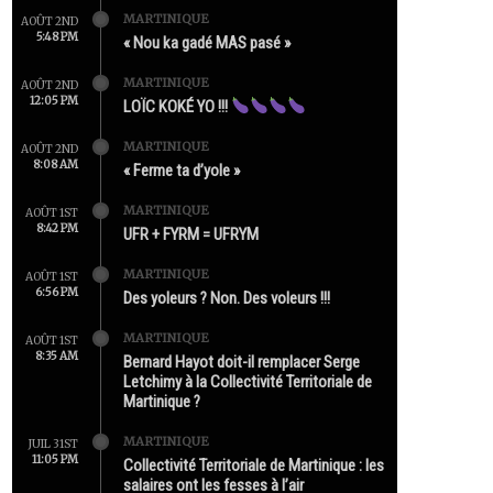
MARTINIQUE
AOÛT 2ND
5:48 PM
« Nou ka gadé MAS pasé »
MARTINIQUE
AOÛT 2ND
12:05 PM
LOÏC KOKÉ YO !!!
MARTINIQUE
AOÛT 2ND
8:08 AM
« Ferme ta d’yole »
MARTINIQUE
AOÛT 1ST
8:42 PM
UFR + FYRM = UFRYM
MARTINIQUE
AOÛT 1ST
6:56 PM
Des yoleurs ? Non. Des voleurs !!!
MARTINIQUE
AOÛT 1ST
8:35 AM
Bernard Hayot doit-il remplacer Serge
Letchimy à la Collectivité Territoriale de
Martinique ?
MARTINIQUE
JUIL 31ST
11:05 PM
Collectivité Territoriale de Martinique : les
salaires ont les fesses à l’air