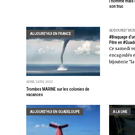
l'homme mais l
son truc
AUJOURD'HU
AUJOURD'HUI EN FRANCE
#Braquage d'un
Pitre en #Guad
Ce samedi ve
encagoulés e
bijouterie "la
AVRIL 24TH, 2022
Trombes MARINE sur les colonies de
vacances
AUJOURD'HUI EN GUADELOUPE
A LA UNE