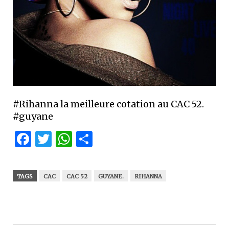
#Rihanna la meilleure cotation au CAC 52.
#guyane
Facebook
Twitter
WhatsApp
Partager
TAGS
CAC
CAC 52
GUYANE.
RIHANNA