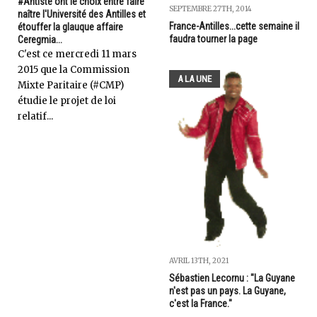
#Antiste ont le choix entre faire
SEPTEMBRE 27TH, 2014
naître l'Université des Antilles et
France-Antilles...cette semaine il
étouffer la glauque affaire
faudra tourner la page
Ceregmia...
C'est ce mercredi 11 mars
2015 que la Commission
A LA UNE
Mixte Paritaire (#CMP)
étudie le projet de loi
relatif...
AVRIL 13TH, 2021
Sébastien Lecornu : "La Guyane
n'est pas un pays. La Guyane,
c'est la France."