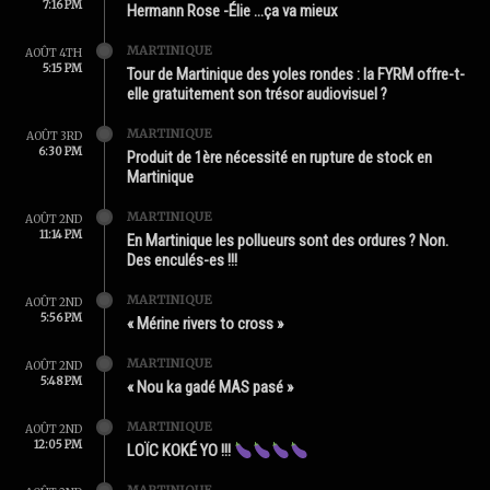
7:16 PM
Hermann Rose -Élie …ça va mieux
MARTINIQUE
AOÛT 4TH
5:15 PM
Tour de Martinique des yoles rondes : la FYRM offre-t-
elle gratuitement son trésor audiovisuel ?
MARTINIQUE
AOÛT 3RD
6:30 PM
Produit de 1ère nécessité en rupture de stock en
Martinique
MARTINIQUE
AOÛT 2ND
11:14 PM
En Martinique les pollueurs sont des ordures ? Non.
Des enculés-es !!!
MARTINIQUE
AOÛT 2ND
5:56 PM
« Mérine rivers to cross »
MARTINIQUE
AOÛT 2ND
5:48 PM
« Nou ka gadé MAS pasé »
MARTINIQUE
AOÛT 2ND
12:05 PM
LOÏC KOKÉ YO !!!