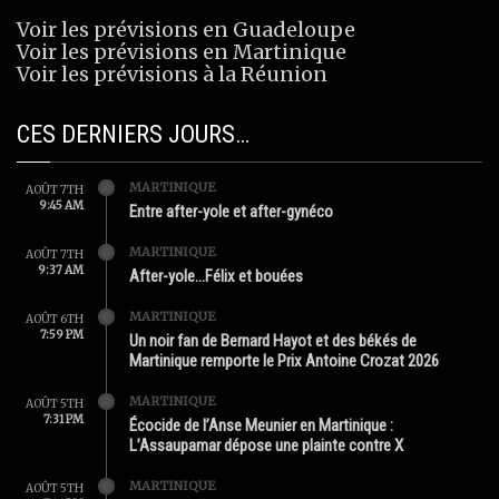
Voir les prévisions en Guadeloupe
Voir les prévisions en Martinique
Voir les prévisions à la Réunion
CES DERNIERS JOURS…
MARTINIQUE
AOÛT 7TH
9:45 AM
Entre after-yole et after-gynéco
MARTINIQUE
AOÛT 7TH
9:37 AM
After-yole…Félix et bouées
MARTINIQUE
AOÛT 6TH
7:59 PM
Un noir fan de Bernard Hayot et des békés de
Martinique remporte le Prix Antoine Crozat 2026
MARTINIQUE
AOÛT 5TH
7:31 PM
Écocide de l’Anse Meunier en Martinique :
L’Assaupamar dépose une plainte contre X
MARTINIQUE
AOÛT 5TH