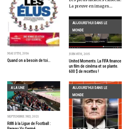
La preuve en images....
AUJOURD'HUI DANS LE
MONDE
MAI 13TH, 2016
JUIN 8TH, 2015
Quand on a besoin de toi...
United Moments. La FIFA finance
un film de cinéma et se plante.
600 $ de recettes !
A LA UNE
AUJOURD'HUI DANS LE
MONDE
SEPTEMBRE 3RD, 2021
Rififi à la Ligue de Football :
Pereau Vs Germé