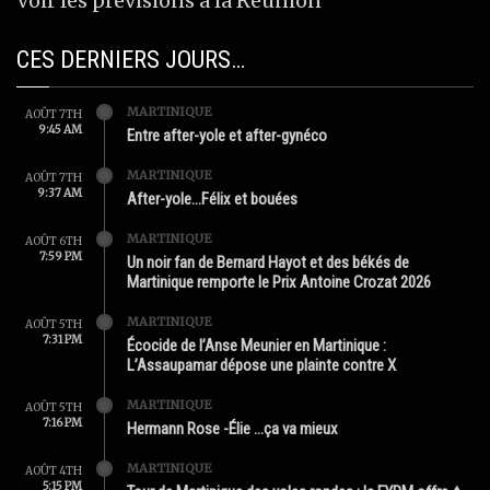
Voir les prévisions à la Réunion
CES DERNIERS JOURS…
MARTINIQUE
AOÛT 7TH
9:45 AM
Entre after-yole et after-gynéco
MARTINIQUE
AOÛT 7TH
9:37 AM
After-yole…Félix et bouées
MARTINIQUE
AOÛT 6TH
7:59 PM
Un noir fan de Bernard Hayot et des békés de
Martinique remporte le Prix Antoine Crozat 2026
MARTINIQUE
AOÛT 5TH
7:31 PM
Écocide de l’Anse Meunier en Martinique :
L’Assaupamar dépose une plainte contre X
MARTINIQUE
AOÛT 5TH
7:16 PM
Hermann Rose -Élie …ça va mieux
MARTINIQUE
AOÛT 4TH
5:15 PM