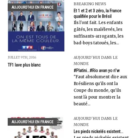
BREAKING NEWS
AUJOURD'HUI EN FRANCE
Et 1 et 2 et 3 zéro, la France
qualifiée pour le Brésil
Ils l'ont fait. Les enfants
gâtés, les malélevés, les
suffisants-arrogants, les
bad-boys tatoués, les...
AUJOURD'HUI DANS LE
JUILLET 9TH, 2016
MONDE
TF1 lave plus blanc
#Platini...#Rio avan yo ri'w
"Faut absolument dire aux
Brésiliens qu'ils ont la
Coupe du monde, qu'ils
sont là pour montrer la
beauté...
AUJOURD'HUI DANS LE
AUJOURD'HUI EN FRANCE
MONDE
Les pieds nickelés existent...
Les pieds nickelés existent.