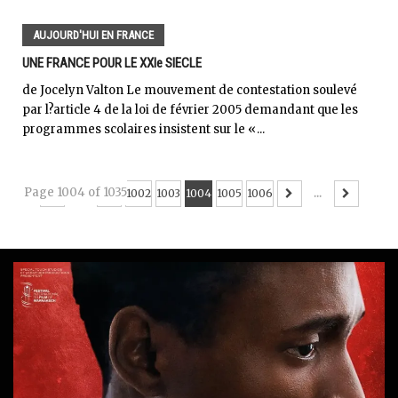
AUJOURD'HUI EN FRANCE
UNE FRANCE POUR LE XXIe SIECLE
de Jocelyn Valton Le mouvement de contestation soulevé
par l?article 4 de la loi de février 2005 demandant que les
programmes scolaires insistent sur le «...
Page 1004 of 1035
...
1002
1003
1004
1005
1006
...