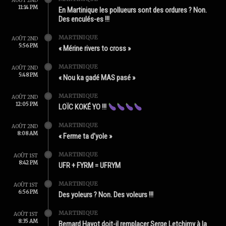
AOÛT 2ND
11:14 PM
En Martinique les pollueurs sont des ordures ? Non.
Des enculés-es !!!
MARTINIQUE
AOÛT 2ND
5:56 PM
« Mérine rivers to cross »
MARTINIQUE
AOÛT 2ND
5:48 PM
« Nou ka gadé MAS pasé »
MARTINIQUE
AOÛT 2ND
12:05 PM
LOÏC KOKÉ YO !!!
MARTINIQUE
AOÛT 2ND
8:08 AM
« Ferme ta d’yole »
MARTINIQUE
AOÛT 1ST
8:42 PM
UFR + FYRM = UFRYM
MARTINIQUE
AOÛT 1ST
6:56 PM
Des yoleurs ? Non. Des voleurs !!!
MARTINIQUE
AOÛT 1ST
8:35 AM
Bernard Hayot doit-il remplacer Serge Letchimy à la