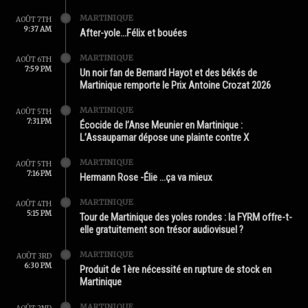
MARTINIQUE
AOÛT 7TH
9:37 AM
After-yole…Félix et bouées
MARTINIQUE
AOÛT 6TH
7:59 PM
Un noir fan de Bernard Hayot et des békés de
Martinique remporte le Prix Antoine Crozat 2026
MARTINIQUE
AOÛT 5TH
7:31 PM
Écocide de l’Anse Meunier en Martinique :
L’Assaupamar dépose une plainte contre X
MARTINIQUE
AOÛT 5TH
7:16 PM
Hermann Rose -Élie …ça va mieux
MARTINIQUE
AOÛT 4TH
5:15 PM
Tour de Martinique des yoles rondes : la FYRM offre-t-
elle gratuitement son trésor audiovisuel ?
MARTINIQUE
AOÛT 3RD
6:30 PM
Produit de 1ère nécessité en rupture de stock en
Martinique
MARTINIQUE