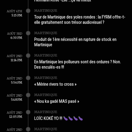
Hermann Rose -Élie …ça va mieux
MARTINIQUE
AOÛT 4TH
5:15 PM
Tour de Martinique des yoles rondes : la FYRM offre-t-
elle gratuitement son trésor audiovisuel ?
MARTINIQUE
AOÛT 3RD
6:30 PM
Produit de 1ère nécessité en rupture de stock en
Martinique
MARTINIQUE
AOÛT 2ND
11:14 PM
En Martinique les pollueurs sont des ordures ? Non.
Des enculés-es !!!
MARTINIQUE
AOÛT 2ND
5:56 PM
« Mérine rivers to cross »
MARTINIQUE
AOÛT 2ND
5:48 PM
« Nou ka gadé MAS pasé »
MARTINIQUE
AOÛT 2ND
12:05 PM
LOÏC KOKÉ YO !!!
MARTINIQUE
AOÛT 2ND