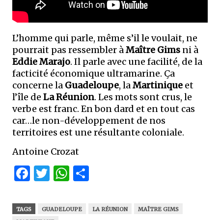
L’homme qui parle, même s’il le voulait, ne
pourrait pas ressembler à
Maître Gims
ni à
Eddie Marajo
. Il parle avec une facilité, de la
facticité économique ultramarine. Ça
concerne la
Guadeloupe
, la
Martinique
et
l’île de
La Réunion
. Les mots sont crus, le
verbe est franc. En bon dard et en tout cas
car…le non-développement de nos
territoires est une résultante coloniale.
Antoine Crozat
Facebook
Twitter
WhatsApp
Partager
TAGS
GUADELOUPE
LA RÉUNION
MAÎTRE GIMS