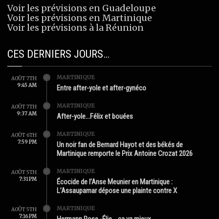
Voir les prévisions en Guadeloupe
Voir les prévisions en Martinique
Voir les prévisions à la Réunion
CES DERNIERS JOURS…
MARTINIQUE
AOÛT 7TH
9:45 AM
Entre after-yole et after-gynéco
MARTINIQUE
AOÛT 7TH
9:37 AM
After-yole…Félix et bouées
MARTINIQUE
AOÛT 6TH
7:59 PM
Un noir fan de Bernard Hayot et des békés de
Martinique remporte le Prix Antoine Crozat 2026
MARTINIQUE
AOÛT 5TH
7:31 PM
Écocide de l’Anse Meunier en Martinique :
L’Assaupamar dépose une plainte contre X
MARTINIQUE
AOÛT 5TH
7:16 PM