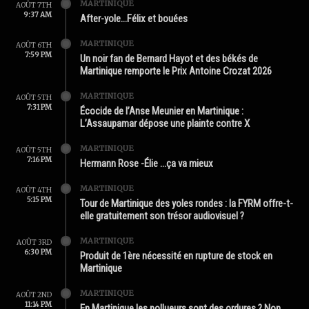
MARTINIQUE
AOÛT 7TH
9:37 AM
After-yole…Félix et bouées
MARTINIQUE
AOÛT 6TH
7:59 PM
Un noir fan de Bernard Hayot et des békés de
Martinique remporte le Prix Antoine Crozat 2026
MARTINIQUE
AOÛT 5TH
7:31 PM
Écocide de l’Anse Meunier en Martinique :
L’Assaupamar dépose une plainte contre X
MARTINIQUE
AOÛT 5TH
7:16 PM
Hermann Rose -Élie …ça va mieux
MARTINIQUE
AOÛT 4TH
5:15 PM
Tour de Martinique des yoles rondes : la FYRM offre-t-
elle gratuitement son trésor audiovisuel ?
MARTINIQUE
AOÛT 3RD
6:30 PM
Produit de 1ère nécessité en rupture de stock en
Martinique
MARTINIQUE
AOÛT 2ND
11:14 PM
En Martinique les pollueurs sont des ordures ? Non.