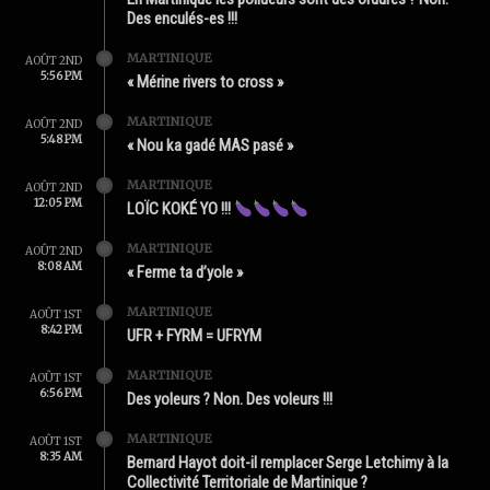
Des enculés-es !!!
MARTINIQUE
AOÛT 2ND
5:56 PM
« Mérine rivers to cross »
MARTINIQUE
AOÛT 2ND
5:48 PM
« Nou ka gadé MAS pasé »
MARTINIQUE
AOÛT 2ND
12:05 PM
LOÏC KOKÉ YO !!!
MARTINIQUE
AOÛT 2ND
8:08 AM
« Ferme ta d’yole »
MARTINIQUE
AOÛT 1ST
8:42 PM
UFR + FYRM = UFRYM
MARTINIQUE
AOÛT 1ST
6:56 PM
Des yoleurs ? Non. Des voleurs !!!
MARTINIQUE
AOÛT 1ST
8:35 AM
Bernard Hayot doit-il remplacer Serge Letchimy à la
Collectivité Territoriale de Martinique ?