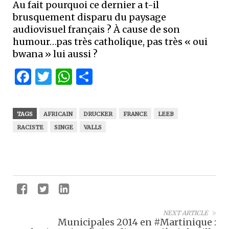
Au fait pourquoi ce dernier a t-il
brusquement disparu du paysage
audiovisuel français ? À cause de son
humour…pas très catholique, pas très « oui
bwana » lui aussi ?
Facebook
Twitter
WhatsApp
Partager
TAGS
AFRICAIN
DRUCKER
FRANCE
LEEB
RACISTE
SINGE
VALLS
NEXT ARTICLE
Municipales 2014 en #Martinique :