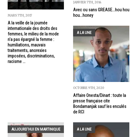
JANVIER 7TH, 2014
Avec ou sans GREASE...hou hou
hou...honey
MARS 7TH, 2017
A la veille de la journée
internationale des droits des
A LA UNE
femmes, le milieu de la mode
n'a pas épargné la femme :
humiliations, mauvais
traitements, anorexies
imposées, discriminations,
racisme ...
OCTOBRE 9TH, 2020
Affaire Onesta/Dinart : toute la
presse française cite
Bondamanjak sauf les enculés
de RCI
AUJOURD'HUI EN MARTINIQUE
A LA UNE