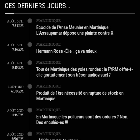
CES DERNIERS JOURS…
MARTINIQUE
AOÛT 5TH
7:31 PM
Écocide de l’Anse Meunier en Martinique :
L’Assaupamar dépose une plainte contre X
MARTINIQUE
AOÛT 5TH
7:16 PM
Hermann Rose -Élie …ça va mieux
MARTINIQUE
AOÛT 4TH
5:15 PM
Tour de Martinique des yoles rondes : la FYRM offre-t-
elle gratuitement son trésor audiovisuel ?
MARTINIQUE
AOÛT 3RD
6:30 PM
Produit de 1ère nécessité en rupture de stock en
Martinique
MARTINIQUE
AOÛT 2ND
11:14 PM
En Martinique les pollueurs sont des ordures ? Non.
Des enculés-es !!!
MARTINIQUE
AOÛT 2ND
5:56 PM