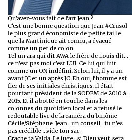
Qu’avez-vous fait de l’art Jean ?
C’est une bonne question que Jean #Crusol
le plus grand économiste de petite taille
que la Martinique ait connu, a évacué
comme un pet de colon.
Tel un ara qui dit AWA le frère de Louis dit…
ce n’est pas moi c’est LUI. Ce lui qui luit
comme un ON indéfini. Selon lui, il y a un
avant JC et un après JC. Eh oui, l’homme est
fier de ses initiales christiques. Il était
pourtant président de la SODEM de 2010 à…
2015. Et il a botté en touche dans les
colonnes du quotidien local et a refusé le
redoutable live de la caméra du binôme
Cécile/Stéphane. Jean…un conseil…tu n’es
pas crédible …vide ton sac.
Crache ta Valda. Le juge…si Dieu veut..sera