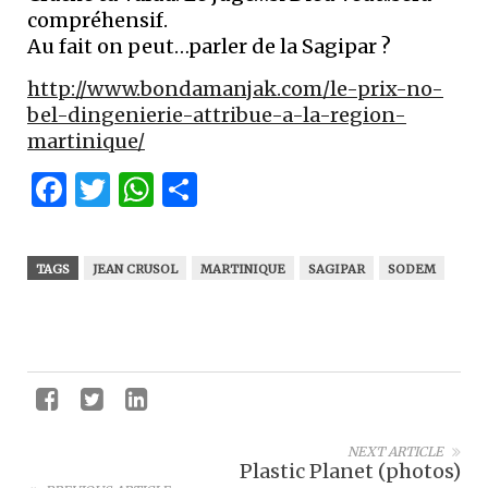
compréhensif.
Au fait on peut…parler de la Sagipar ?
http://www.bondamanjak.com/le-prix-no-
bel-dingenierie-attribue-a-la-region-
martinique/
Facebook
Twitter
WhatsApp
Partager
TAGS
JEAN CRUSOL
MARTINIQUE
SAGIPAR
SODEM
NEXT ARTICLE
Plastic Planet (photos)