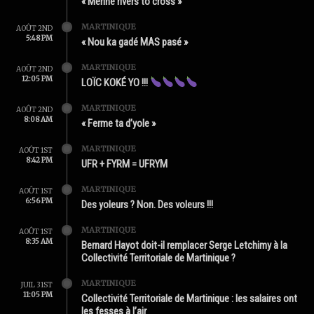
« Mérine rivers to cross »
MARTINIQUE
AOÛT 2ND
5:48 PM
« Nou ka gadé MAS pasé »
MARTINIQUE
AOÛT 2ND
12:05 PM
LOÏC KOKÉ YO !!!
MARTINIQUE
AOÛT 2ND
8:08 AM
« Ferme ta d’yole »
MARTINIQUE
AOÛT 1ST
8:42 PM
UFR + FYRM = UFRYM
MARTINIQUE
AOÛT 1ST
6:56 PM
Des yoleurs ? Non. Des voleurs !!!
MARTINIQUE
AOÛT 1ST
8:35 AM
Bernard Hayot doit-il remplacer Serge Letchimy à la
Collectivité Territoriale de Martinique ?
MARTINIQUE
JUIL 31ST
11:05 PM
Collectivité Territoriale de Martinique : les salaires ont
les fesses à l’air