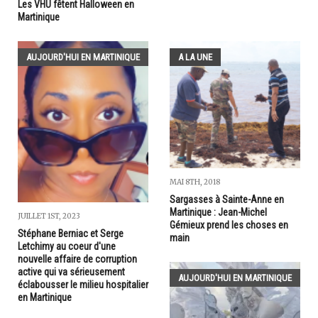
Les VHU fêtent Halloween en
Martinique
AUJOURD'HUI EN MARTINIQUE
A LA UNE
MAI 8TH, 2018
Sargasses à Sainte-Anne en
Martinique : Jean-Michel
JUILLET 1ST, 2023
Gémieux prend les choses en
Stéphane Berniac et Serge
main
Letchimy au coeur d'une
nouvelle affaire de corruption
active qui va sérieusement
AUJOURD'HUI EN MARTINIQUE
éclabousser le milieu hospitalier
en Martinique