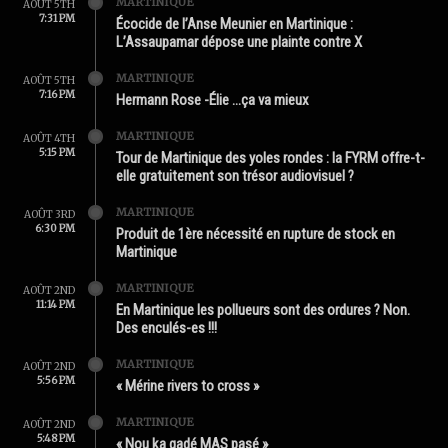
MARTINIQUE
AOÛT 5TH
7:31 PM
Écocide de l’Anse Meunier en Martinique :
L’Assaupamar dépose une plainte contre X
MARTINIQUE
AOÛT 5TH
7:16 PM
Hermann Rose -Élie …ça va mieux
MARTINIQUE
AOÛT 4TH
5:15 PM
Tour de Martinique des yoles rondes : la FYRM offre-t-
elle gratuitement son trésor audiovisuel ?
MARTINIQUE
AOÛT 3RD
6:30 PM
Produit de 1ère nécessité en rupture de stock en
Martinique
MARTINIQUE
AOÛT 2ND
11:14 PM
En Martinique les pollueurs sont des ordures ? Non.
Des enculés-es !!!
MARTINIQUE
AOÛT 2ND
5:56 PM
« Mérine rivers to cross »
MARTINIQUE
AOÛT 2ND
5:48 PM
« Nou ka gadé MAS pasé »