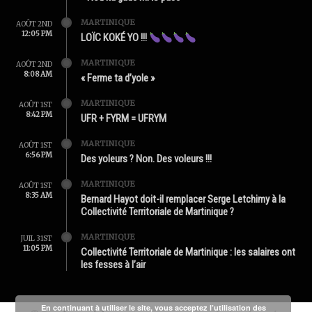
MARTINIQUE
AOÛT 2ND
12:05 PM
LOÏC KOKÉ YO !!!
MARTINIQUE
AOÛT 2ND
8:08 AM
« Ferme ta d’yole »
MARTINIQUE
AOÛT 1ST
8:42 PM
UFR + FYRM = UFRYM
MARTINIQUE
AOÛT 1ST
6:56 PM
Des yoleurs ? Non. Des voleurs !!!
MARTINIQUE
AOÛT 1ST
8:35 AM
Bernard Hayot doit-il remplacer Serge Letchimy à la
Collectivité Territoriale de Martinique ?
MARTINIQUE
JUIL 31ST
11:05 PM
Collectivité Territoriale de Martinique : les salaires ont
les fesses à l’air
En continuant à utiliser le site, vous acceptez l’utilisation des