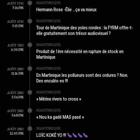
MARTINIQUE
AOÛT 5TH
7:16 PM
Hermann Rose -Élie …ça va mieux
MARTINIQUE
AOÛT 4TH
5:15 PM
Tour de Martinique des yoles rondes : la FYRM offre-t-
elle gratuitement son trésor audiovisuel ?
MARTINIQUE
AOÛT 3RD
6:30 PM
Produit de 1ère nécessité en rupture de stock en
Martinique
MARTINIQUE
AOÛT 2ND
11:14 PM
En Martinique les pollueurs sont des ordures ? Non.
Des enculés-es !!!
MARTINIQUE
AOÛT 2ND
5:56 PM
« Mérine rivers to cross »
MARTINIQUE
AOÛT 2ND
5:48 PM
« Nou ka gadé MAS pasé »
MARTINIQUE
AOÛT 2ND
12:05 PM
LOÏC KOKÉ YO !!!