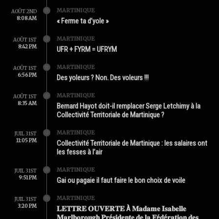
MARTINIQUE
AOÛT 2ND
8:08 AM
« Ferme ta d’yole »
MARTINIQUE
AOÛT 1ST
8:42 PM
UFR + FYRM = UFRYM
MARTINIQUE
AOÛT 1ST
6:56 PM
Des yoleurs ? Non. Des voleurs !!!
MARTINIQUE
AOÛT 1ST
8:35 AM
Bernard Hayot doit-il remplacer Serge Letchimy à la
Collectivité Territoriale de Martinique ?
MARTINIQUE
JUIL 31ST
11:05 PM
Collectivité Territoriale de Martinique : les salaires ont
les fesses à l’air
MARTINIQUE
JUIL 31ST
9:51 PM
Gai ou pagaie il faut faire le bon choix de voile
MARTINIQUE
JUIL 31ST
3:20 PM
𝐋𝐄𝐓𝐓𝐑𝐄 𝐎𝐔𝐕𝐄𝐑𝐓𝐄 À 𝐌𝐚𝐝𝐚𝐦𝐞 𝐈𝐬𝐚𝐛𝐞𝐥𝐥𝐞
𝐌𝐚𝐫𝐥𝐛𝐨𝐫𝐨𝐮𝐠𝐡 𝐏𝐫é𝐬𝐢𝐝𝐞𝐧𝐭𝐞 𝐝𝐞 𝐥𝐚 𝐅é𝐝é𝐫𝐚𝐭𝐢𝐨𝐧 𝐝𝐞𝐬