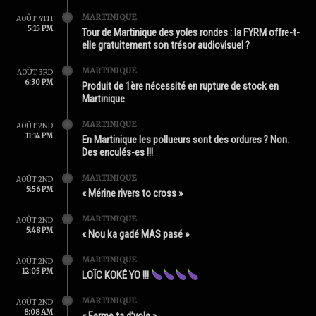
MARTINIQUE
AOÛT 4TH
5:15 PM
Tour de Martinique des yoles rondes : la FYRM offre-t-
elle gratuitement son trésor audiovisuel ?
MARTINIQUE
AOÛT 3RD
6:30 PM
Produit de 1ère nécessité en rupture de stock en
Martinique
MARTINIQUE
AOÛT 2ND
11:14 PM
En Martinique les pollueurs sont des ordures ? Non.
Des enculés-es !!!
MARTINIQUE
AOÛT 2ND
5:56 PM
« Mérine rivers to cross »
MARTINIQUE
AOÛT 2ND
5:48 PM
« Nou ka gadé MAS pasé »
MARTINIQUE
AOÛT 2ND
12:05 PM
LOÏC KOKÉ YO !!!
MARTINIQUE
AOÛT 2ND
8:08 AM