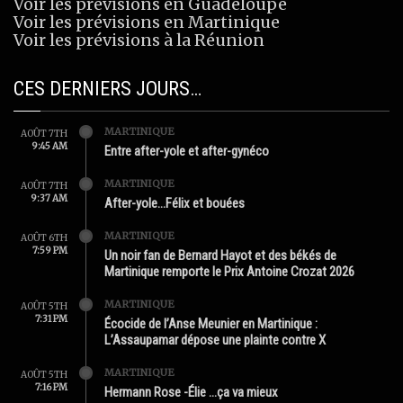
Voir les prévisions en Guadeloupe
Voir les prévisions en Martinique
Voir les prévisions à la Réunion
CES DERNIERS JOURS…
MARTINIQUE
AOÛT 7TH
9:45 AM
Entre after-yole et after-gynéco
MARTINIQUE
AOÛT 7TH
9:37 AM
After-yole…Félix et bouées
MARTINIQUE
AOÛT 6TH
7:59 PM
Un noir fan de Bernard Hayot et des békés de
Martinique remporte le Prix Antoine Crozat 2026
MARTINIQUE
AOÛT 5TH
7:31 PM
Écocide de l’Anse Meunier en Martinique :
L’Assaupamar dépose une plainte contre X
MARTINIQUE
AOÛT 5TH
7:16 PM
Hermann Rose -Élie …ça va mieux