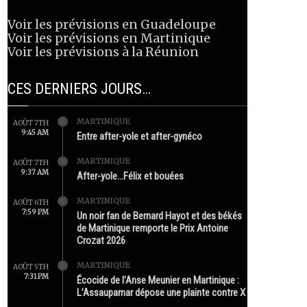
Voir les prévisions en Guadeloupe
Voir les prévisions en Martinique
Voir les prévisions à la Réunion
CES DERNIERS JOURS…
MARTINIQUE
AOÛT 7TH
9:45 AM
Entre after-yole et after-gynéco
MARTINIQUE
AOÛT 7TH
9:37 AM
After-yole…Félix et bouées
MARTINIQUE
AOÛT 6TH
7:59 PM
Un noir fan de Bernard Hayot et des békés
de Martinique remporte le Prix Antoine
Crozat 2026
MARTINIQUE
AOÛT 5TH
7:31 PM
Écocide de l’Anse Meunier en Martinique :
L’Assaupamar dépose une plainte contre X