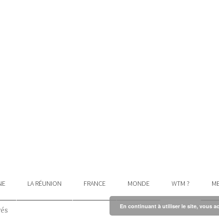
NE
LA RÉUNION
FRANCE
MONDE
WTM ?
ME
En continuant à utiliser le site, vous a
vés