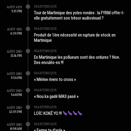
MARTINIQUE
AOÛT 4TH
5:15 PM
Tour de Martinique des yoles rondes : la FYRM offre-t-
elle gratuitement son trésor audiovisuel ?
MARTINIQUE
AOÛT 3RD
6:30 PM
Produit de 1ère nécessité en rupture de stock en
Martinique
MARTINIQUE
AOÛT 2ND
11:14 PM
En Martinique les pollueurs sont des ordures ? Non.
Des enculés-es !!!
MARTINIQUE
AOÛT 2ND
5:56 PM
« Mérine rivers to cross »
MARTINIQUE
AOÛT 2ND
5:48 PM
« Nou ka gadé MAS pasé »
MARTINIQUE
AOÛT 2ND
12:05 PM
LOÏC KOKÉ YO !!!
MARTINIQUE
AOÛT 2ND
8:08 AM
« Ferme ta d’yole »