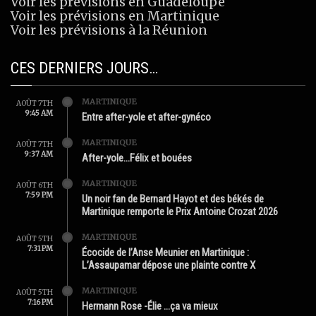
Voir les prévisions en Guadeloupe
Voir les prévisions en Martinique
Voir les prévisions à la Réunion
CES DERNIERS JOURS…
MARTINIQUE
AOÛT 7TH
9:45 AM
Entre after-yole et after-gynéco
MARTINIQUE
AOÛT 7TH
9:37 AM
After-yole…Félix et bouées
MARTINIQUE
AOÛT 6TH
7:59 PM
Un noir fan de Bernard Hayot et des békés de
Martinique remporte le Prix Antoine Crozat 2026
MARTINIQUE
AOÛT 5TH
7:31 PM
Écocide de l’Anse Meunier en Martinique :
L’Assaupamar dépose une plainte contre X
MARTINIQUE
AOÛT 5TH
7:16 PM
Hermann Rose -Élie …ça va mieux