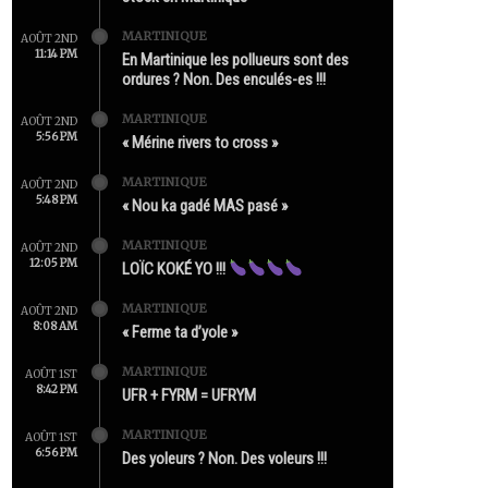
MARTINIQUE
AOÛT 2ND
11:14 PM
En Martinique les pollueurs sont des
ordures ? Non. Des enculés-es !!!
MARTINIQUE
AOÛT 2ND
5:56 PM
« Mérine rivers to cross »
MARTINIQUE
AOÛT 2ND
5:48 PM
« Nou ka gadé MAS pasé »
MARTINIQUE
AOÛT 2ND
12:05 PM
LOÏC KOKÉ YO !!!
MARTINIQUE
AOÛT 2ND
8:08 AM
« Ferme ta d’yole »
MARTINIQUE
AOÛT 1ST
8:42 PM
UFR + FYRM = UFRYM
MARTINIQUE
AOÛT 1ST
6:56 PM
Des yoleurs ? Non. Des voleurs !!!