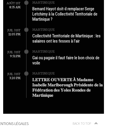
MARTINIQUE
AOÛT 1ST
8:35 AM
Bernard Hayot doit-il remplacer Serge
Letchimy à la Collectivité Territoriale de
Martinique ?
MARTINIQUE
JUIL 31ST
11:05 PM
Collectivité Territoriale de Martinique : les
salaires ont les fesses à l’air
MARTINIQUE
JUIL 31ST
9:51 PM
Gai ou pagaie il faut faire le bon choix de
voile
MARTINIQUE
JUIL 31ST
3:20 PM
𝐋𝐄𝐓𝐓𝐑𝐄 𝐎𝐔𝐕𝐄𝐑𝐓𝐄 À 𝐌𝐚𝐝𝐚𝐦𝐞
𝐈𝐬𝐚𝐛𝐞𝐥𝐥𝐞 𝐌𝐚𝐫𝐥𝐛𝐨𝐫𝐨𝐮𝐠𝐡 𝐏𝐫é𝐬𝐢𝐝𝐞𝐧𝐭𝐞 𝐝𝐞 𝐥𝐚
𝐅é𝐝é𝐫𝐚𝐭𝐢𝐨𝐧 𝐝𝐞𝐬 𝐘𝐨𝐥𝐞𝐬 𝐑𝐨𝐧𝐝𝐞𝐬 𝐝𝐞
𝐌𝐚𝐫𝐭𝐢𝐧𝐢𝐪𝐮𝐞
NTIONS LÉGALES
BACK TO TOP