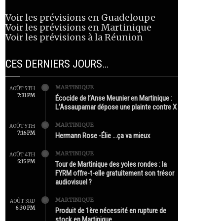
Voir les prévisions en Guadeloupe
Voir les prévisions en Martinique
Voir les prévisions à la Réunion
CES DERNIERS JOURS…
MARTINIQUE
AOÛT 5TH
7:31 PM
Écocide de l’Anse Meunier en Martinique :
L’Assaupamar dépose une plainte contre X
MARTINIQUE
AOÛT 5TH
7:16 PM
Hermann Rose -Élie …ça va mieux
MARTINIQUE
AOÛT 4TH
5:15 PM
Tour de Martinique des yoles rondes : la
FYRM offre-t-elle gratuitement son trésor
audiovisuel ?
MARTINIQUE
AOÛT 3RD
6:30 PM
Produit de 1ère nécessité en rupture de
stock en Martinique