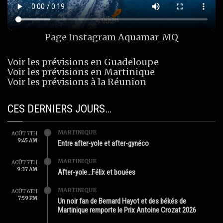
Page Instagram
Aquamar_MQ
Voir les prévisions en Guadeloupe
Voir les prévisions en Martinique
Voir les prévisions à la Réunion
CES DERNIERS JOURS…
MARTINIQUE
AOÛT 7TH
9:45 AM
Entre after-yole et after-gynéco
MARTINIQUE
AOÛT 7TH
9:37 AM
After-yole…Félix et bouées
MARTINIQUE
AOÛT 6TH
7:59 PM
Un noir fan de Bernard Hayot et des békés de
Martinique remporte le Prix Antoine Crozat 2026