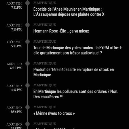
MARTINIQUE
AOÛT 5TH
7:31 PM
Écocide de l’Anse Meunier en Martinique :
L’Assaupamar dépose une plainte contre X
MARTINIQUE
AOÛT 5TH
7:16 PM
Hermann Rose -Élie …ça va mieux
MARTINIQUE
AOÛT 4TH
5:15 PM
Tour de Martinique des yoles rondes : la FYRM offre-t-
elle gratuitement son trésor audiovisuel ?
MARTINIQUE
AOÛT 3RD
6:30 PM
Produit de 1ère nécessité en rupture de stock en
Martinique
MARTINIQUE
AOÛT 2ND
11:14 PM
En Martinique les pollueurs sont des ordures ? Non.
Des enculés-es !!!
MARTINIQUE
AOÛT 2ND
5:56 PM
« Mérine rivers to cross »
MARTINIQUE
AOÛT 2ND
5:48 PM