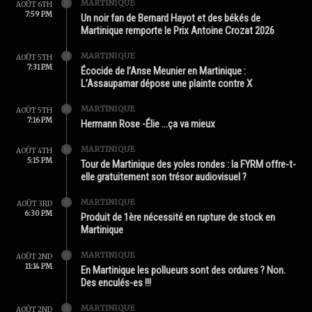
MARTINIQUE
AOÛT 6TH
7:59 PM
Un noir fan de Bernard Hayot et des békés de
Martinique remporte le Prix Antoine Crozat 2026
MARTINIQUE
AOÛT 5TH
7:31 PM
Écocide de l’Anse Meunier en Martinique :
L’Assaupamar dépose une plainte contre X
MARTINIQUE
AOÛT 5TH
7:16 PM
Hermann Rose -Élie …ça va mieux
MARTINIQUE
AOÛT 4TH
5:15 PM
Tour de Martinique des yoles rondes : la FYRM offre-t-
elle gratuitement son trésor audiovisuel ?
MARTINIQUE
AOÛT 3RD
6:30 PM
Produit de 1ère nécessité en rupture de stock en
Martinique
MARTINIQUE
AOÛT 2ND
11:14 PM
En Martinique les pollueurs sont des ordures ? Non.
Des enculés-es !!!
MARTINIQUE
AOÛT 2ND