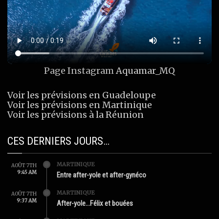
Page Instagram
Aquamar_MQ
Voir les prévisions en Guadeloupe
Voir les prévisions en Martinique
Voir les prévisions à la Réunion
CES DERNIERS JOURS…
MARTINIQUE
AOÛT 7TH
9:45 AM
Entre after-yole et after-gynéco
MARTINIQUE
AOÛT 7TH
9:37 AM
After-yole…Félix et bouées