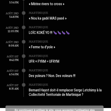
5:56 PM
« Mérine rivers to cross »
MARTINIQUE
AOÛT 2ND
5:48 PM
« Nou ka gadé MAS pasé »
MARTINIQUE
AOÛT 2ND
12:05 PM
LOÏC KOKÉ YO !!!
MARTINIQUE
AOÛT 2ND
8:08 AM
« Ferme ta d’yole »
MARTINIQUE
AOÛT 1ST
8:42 PM
UFR + FYRM = UFRYM
MARTINIQUE
AOÛT 1ST
6:56 PM
Des yoleurs ? Non. Des voleurs !!!
MARTINIQUE
AOÛT 1ST
8:35 AM
Bernard Hayot doit-il remplacer Serge Letchimy à la
Collectivité Territoriale de Martinique ?
En continuant à utiliser le site, vous acceptez l’utilisation des