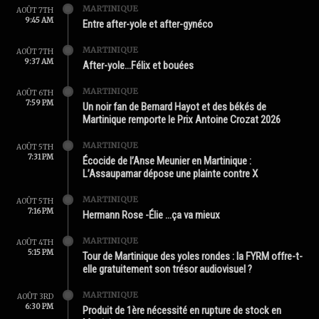
MARTINIQUE
AOÛT 7TH
9:45 AM
Entre after-yole et after-gynéco
MARTINIQUE
AOÛT 7TH
9:37 AM
After-yole…Félix et bouées
MARTINIQUE
AOÛT 6TH
7:59 PM
Un noir fan de Bernard Hayot et des békés de
Martinique remporte le Prix Antoine Crozat 2026
MARTINIQUE
AOÛT 5TH
7:31 PM
Écocide de l’Anse Meunier en Martinique :
L’Assaupamar dépose une plainte contre X
MARTINIQUE
AOÛT 5TH
7:16 PM
Hermann Rose -Élie …ça va mieux
MARTINIQUE
AOÛT 4TH
5:15 PM
Tour de Martinique des yoles rondes : la FYRM offre-t-
elle gratuitement son trésor audiovisuel ?
MARTINIQUE
AOÛT 3RD
6:30 PM
Produit de 1ère nécessité en rupture de stock en