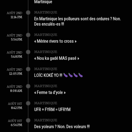
Martinique
MARTINIQUE
AOÛT 2ND
11:14 PM
En Martinique les pollueurs sont des ordures ? Non.
Des enculés-es !!!
MARTINIQUE
AOÛT 2ND
5:56 PM
« Mérine rivers to cross »
MARTINIQUE
AOÛT 2ND
5:48 PM
« Nou ka gadé MAS pasé »
MARTINIQUE
AOÛT 2ND
12:05 PM
LOÏC KOKÉ YO !!!
MARTINIQUE
AOÛT 2ND
8:08 AM
« Ferme ta d’yole »
MARTINIQUE
AOÛT 1ST
8:42 PM
UFR + FYRM = UFRYM
MARTINIQUE
AOÛT 1ST
6:56 PM
Des yoleurs ? Non. Des voleurs !!!