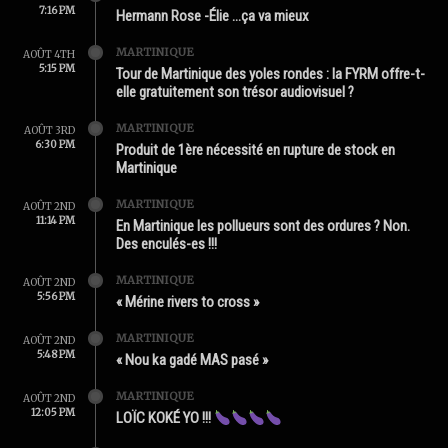
7:16 PM
Hermann Rose -Élie …ça va mieux
MARTINIQUE
AOÛT 4TH
5:15 PM
Tour de Martinique des yoles rondes : la FYRM offre-t-
elle gratuitement son trésor audiovisuel ?
MARTINIQUE
AOÛT 3RD
6:30 PM
Produit de 1ère nécessité en rupture de stock en
Martinique
MARTINIQUE
AOÛT 2ND
11:14 PM
En Martinique les pollueurs sont des ordures ? Non.
Des enculés-es !!!
MARTINIQUE
AOÛT 2ND
5:56 PM
« Mérine rivers to cross »
MARTINIQUE
AOÛT 2ND
5:48 PM
« Nou ka gadé MAS pasé »
MARTINIQUE
AOÛT 2ND
12:05 PM
LOÏC KOKÉ YO !!!