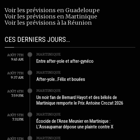
Voir les prévisions en Guadeloupe
Voir les prévisions en Martinique
Voir les prévisions à la Réunion
CES DERNIERS JOURS…
MARTINIQUE
AOÛT 7TH
9:45 AM
Entre after-yole et after-gynéco
MARTINIQUE
AOÛT 7TH
9:37 AM
After-yole…Félix et bouées
MARTINIQUE
AOÛT 6TH
7:59 PM
Un noir fan de Bernard Hayot et des békés de
Martinique remporte le Prix Antoine Crozat 2026
MARTINIQUE
AOÛT 5TH
7:31 PM
Écocide de l’Anse Meunier en Martinique :
L’Assaupamar dépose une plainte contre X
MARTINIQUE
AOÛT 5TH