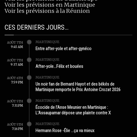
Voir les prévisions en Martinique
Voir les prévisions à la Réunion
CES DERNIERS JOURS…
MARTINIQUE
AOÛT 7TH
9:45 AM
Entre after-yole et after-gynéco
MARTINIQUE
AOÛT 7TH
9:37 AM
After-yole…Félix et bouées
MARTINIQUE
AOÛT 6TH
7:59 PM
Un noir fan de Bernard Hayot et des békés de
Martinique remporte le Prix Antoine Crozat 2026
MARTINIQUE
AOÛT 5TH
7:31 PM
Écocide de l’Anse Meunier en Martinique :
L’Assaupamar dépose une plainte contre X
MARTINIQUE
AOÛT 5TH
7:16 PM
Hermann Rose -Élie …ça va mieux