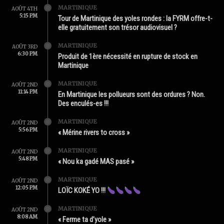
MARTINIQUE
AOÛT 4TH
5:15 PM
Tour de Martinique des yoles rondes : la FYRM offre-t-
elle gratuitement son trésor audiovisuel ?
MARTINIQUE
AOÛT 3RD
6:30 PM
Produit de 1ère nécessité en rupture de stock en
Martinique
MARTINIQUE
AOÛT 2ND
11:14 PM
En Martinique les pollueurs sont des ordures ? Non.
Des enculés-es !!!
MARTINIQUE
AOÛT 2ND
5:56 PM
« Mérine rivers to cross »
MARTINIQUE
AOÛT 2ND
5:48 PM
« Nou ka gadé MAS pasé »
MARTINIQUE
AOÛT 2ND
12:05 PM
LOÏC KOKÉ YO !!!
MARTINIQUE
AOÛT 2ND
8:08 AM
« Ferme ta d’yole »