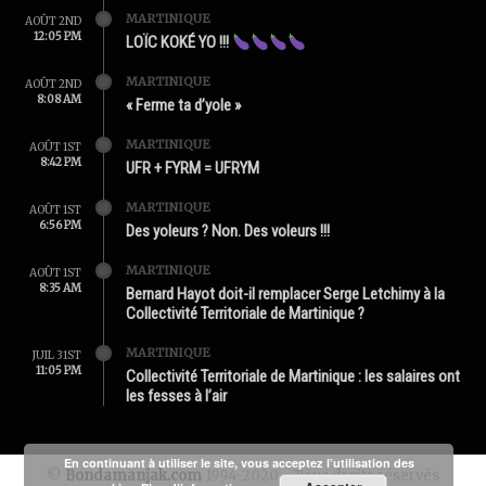
MARTINIQUE
AOÛT 2ND
12:05 PM
LOÏC KOKÉ YO !!!
MARTINIQUE
AOÛT 2ND
8:08 AM
« Ferme ta d’yole »
MARTINIQUE
AOÛT 1ST
8:42 PM
UFR + FYRM = UFRYM
MARTINIQUE
AOÛT 1ST
6:56 PM
Des yoleurs ? Non. Des voleurs !!!
MARTINIQUE
AOÛT 1ST
8:35 AM
Bernard Hayot doit-il remplacer Serge Letchimy à la
Collectivité Territoriale de Martinique ?
MARTINIQUE
JUIL 31ST
11:05 PM
Collectivité Territoriale de Martinique : les salaires ont
les fesses à l’air
En continuant à utiliser le site, vous acceptez l’utilisation des
©
Bondamanjak.com
1994-2020 - Tous droits réservés