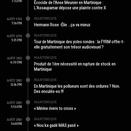
7:31 PM
Écocide de l’Anse Meunier en Martinique :
L’Assaupamar dépose une plainte contre X
MARTINIQUE
AOÛT 5TH
7:16 PM
Hermann Rose -Élie …ça va mieux
MARTINIQUE
AOÛT 4TH
5:15 PM
Tour de Martinique des yoles rondes : la FYRM offre-t-
elle gratuitement son trésor audiovisuel ?
MARTINIQUE
AOÛT 3RD
6:30 PM
Produit de 1ère nécessité en rupture de stock en
Martinique
MARTINIQUE
AOÛT 2ND
11:14 PM
En Martinique les pollueurs sont des ordures ? Non.
Des enculés-es !!!
MARTINIQUE
AOÛT 2ND
5:56 PM
« Mérine rivers to cross »
MARTINIQUE
AOÛT 2ND
5:48 PM
« Nou ka gadé MAS pasé »