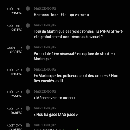
MARTINIQUE
AOÛT 5TH
7:16 PM
Hermann Rose -Élie …ça va mieux
MARTINIQUE
AOÛT 4TH
5:15 PM
Tour de Martinique des yoles rondes : la FYRM offre-t-
elle gratuitement son trésor audiovisuel ?
MARTINIQUE
AOÛT 3RD
6:30 PM
Produit de 1ère nécessité en rupture de stock en
Martinique
MARTINIQUE
AOÛT 2ND
11:14 PM
En Martinique les pollueurs sont des ordures ? Non.
Des enculés-es !!!
MARTINIQUE
AOÛT 2ND
5:56 PM
« Mérine rivers to cross »
MARTINIQUE
AOÛT 2ND
5:48 PM
« Nou ka gadé MAS pasé »
MARTINIQUE
AOÛT 2ND
12:05 PM