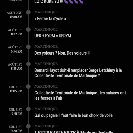
LOÏC KOKÉ YO !!!
MARTINIQUE
AOÛT 2ND
8:08 AM
« Ferme ta d’yole »
MARTINIQUE
AOÛT 1ST
8:42 PM
UFR + FYRM = UFRYM
MARTINIQUE
AOÛT 1ST
6:56 PM
Des yoleurs ? Non. Des voleurs !!!
MARTINIQUE
AOÛT 1ST
8:35 AM
Bernard Hayot doit-il remplacer Serge Letchimy à la
Collectivité Territoriale de Martinique ?
MARTINIQUE
JUIL 31ST
11:05 PM
Collectivité Territoriale de Martinique : les salaires ont
les fesses à l’air
MARTINIQUE
JUIL 31ST
9:51 PM
Gai ou pagaie il faut faire le bon choix de voile
MARTINIQUE
JUIL 31ST
3:20 PM
𝐋𝐄𝐓𝐓𝐑𝐄 𝐎𝐔𝐕𝐄𝐑𝐓𝐄 À 𝐌𝐚𝐝𝐚𝐦𝐞 𝐈𝐬𝐚𝐛𝐞𝐥𝐥𝐞