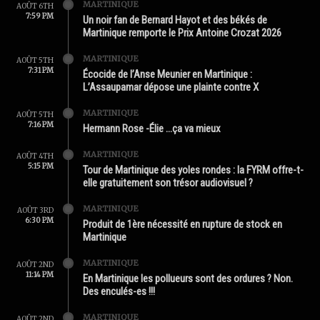
MARTINIQUE
AOÛT 6TH
7:59 PM
Un noir fan de Bernard Hayot et des békés de
Martinique remporte le Prix Antoine Crozat 2026
MARTINIQUE
AOÛT 5TH
7:31 PM
Écocide de l’Anse Meunier en Martinique :
L’Assaupamar dépose une plainte contre X
MARTINIQUE
AOÛT 5TH
7:16 PM
Hermann Rose -Élie …ça va mieux
MARTINIQUE
AOÛT 4TH
5:15 PM
Tour de Martinique des yoles rondes : la FYRM offre-t-
elle gratuitement son trésor audiovisuel ?
MARTINIQUE
AOÛT 3RD
6:30 PM
Produit de 1ère nécessité en rupture de stock en
Martinique
MARTINIQUE
AOÛT 2ND
11:14 PM
En Martinique les pollueurs sont des ordures ? Non.
Des enculés-es !!!
MARTINIQUE
AOÛT 2ND