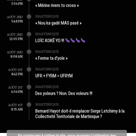
5:56 PM
« Mérine rivers to cross »
MARTINIQUE
AOÛT 2ND
5:48 PM
« Nou ka gadé MAS pasé »
MARTINIQUE
AOÛT 2ND
12:05 PM
LOÏC KOKÉ YO !!!
MARTINIQUE
AOÛT 2ND
8:08 AM
« Ferme ta d’yole »
MARTINIQUE
AOÛT 1ST
8:42 PM
UFR + FYRM = UFRYM
MARTINIQUE
AOÛT 1ST
6:56 PM
Des yoleurs ? Non. Des voleurs !!!
MARTINIQUE
AOÛT 1ST
8:35 AM
Bernard Hayot doit-il remplacer Serge Letchimy à la
Collectivité Territoriale de Martinique ?
En continuant à utiliser le site, vous acceptez l’utilisation des