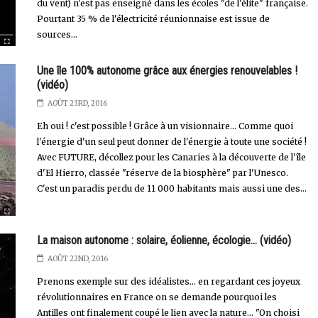
du vent) n'est pas enseigné dans les écoles "de l'élite" française.
Pourtant 35 % de l'électricité réunionnaise est issue de
sources...
Une île 100% autonome grâce aux énergies renouvelables !
(vidéo)
AOÛT 23RD, 2016
Eh oui ! c'est possible ! Grâce à un visionnaire... Comme quoi
l'énergie d'un seul peut donner de l'énergie à toute une société !
Avec FUTURE, décollez pour les Canaries à la découverte de l'île
d'El Hierro, classée "réserve de la biosphère" par l'Unesco.
C'est un paradis perdu de 11 000 habitants mais aussi une des...
La maison autonome : solaire, éolienne, écologie... (vidéo)
AOÛT 22ND, 2016
Prenons exemple sur des idéalistes... en regardant ces joyeux
révolutionnaires en France on se demande pourquoi les
Antilles ont finalement coupé le lien avec la nature... "On choisi