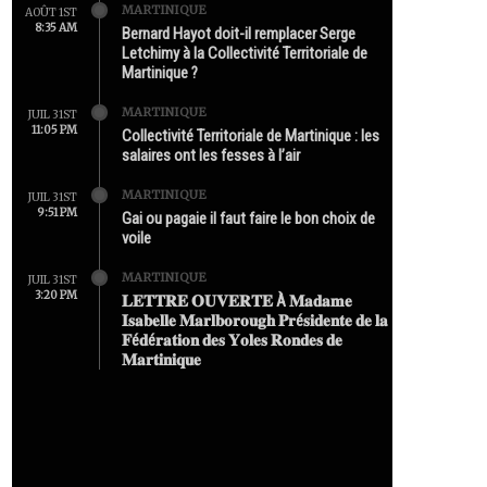
MARTINIQUE
AOÛT 1ST
8:35 AM
Bernard Hayot doit-il remplacer Serge
Letchimy à la Collectivité Territoriale de
Martinique ?
MARTINIQUE
JUIL 31ST
11:05 PM
Collectivité Territoriale de Martinique : les
salaires ont les fesses à l’air
MARTINIQUE
JUIL 31ST
9:51 PM
Gai ou pagaie il faut faire le bon choix de
voile
MARTINIQUE
JUIL 31ST
3:20 PM
𝐋𝐄𝐓𝐓𝐑𝐄 𝐎𝐔𝐕𝐄𝐑𝐓𝐄 À 𝐌𝐚𝐝𝐚𝐦𝐞
𝐈𝐬𝐚𝐛𝐞𝐥𝐥𝐞 𝐌𝐚𝐫𝐥𝐛𝐨𝐫𝐨𝐮𝐠𝐡 𝐏𝐫é𝐬𝐢𝐝𝐞𝐧𝐭𝐞 𝐝𝐞 𝐥𝐚
𝐅é𝐝é𝐫𝐚𝐭𝐢𝐨𝐧 𝐝𝐞𝐬 𝐘𝐨𝐥𝐞𝐬 𝐑𝐨𝐧𝐝𝐞𝐬 𝐝𝐞
𝐌𝐚𝐫𝐭𝐢𝐧𝐢𝐪𝐮𝐞