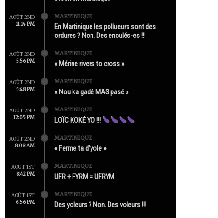
MARTINIQUE
AOÛT 2ND
11:14 PM
En Martinique les pollueurs sont des
ordures ? Non. Des enculés-es !!!
MARTINIQUE
AOÛT 2ND
5:56 PM
« Mérine rivers to cross »
MARTINIQUE
AOÛT 2ND
5:48 PM
« Nou ka gadé MAS pasé »
MARTINIQUE
AOÛT 2ND
12:05 PM
LOÏC KOKÉ YO !!!
MARTINIQUE
AOÛT 2ND
8:08 AM
« Ferme ta d’yole »
MARTINIQUE
AOÛT 1ST
8:42 PM
UFR + FYRM = UFRYM
MARTINIQUE
AOÛT 1ST
6:56 PM
Des yoleurs ? Non. Des voleurs !!!