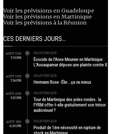
Voir les prévisions en Guadeloupe
Voir les prévisions en Martinique
Voir les prévisions à la Réunion
CES DERNIERS JOURS…
MARTINIQUE
AOÛT 5TH
7:31 PM
Écocide de l’Anse Meunier en Martinique :
L’Assaupamar dépose une plainte contre X
MARTINIQUE
AOÛT 5TH
7:16 PM
Hermann Rose -Élie …ça va mieux
MARTINIQUE
AOÛT 4TH
5:15 PM
Tour de Martinique des yoles rondes : la
FYRM offre-t-elle gratuitement son trésor
audiovisuel ?
MARTINIQUE
AOÛT 3RD
6:30 PM
Produit de 1ère nécessité en rupture de
stock en Martinique