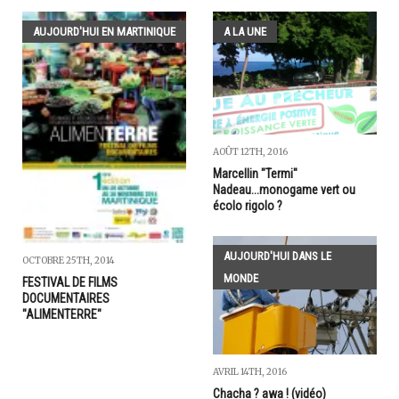
AUJOURD'HUI EN MARTINIQUE
A LA UNE
AOÛT 12TH, 2016
Marcellin "Termi"
Nadeau...monogame vert ou
écolo rigolo ?
AUJOURD'HUI DANS LE
OCTOBRE 25TH, 2014
MONDE
FESTIVAL DE FILMS
DOCUMENTAIRES
"ALIMENTERRE"
AVRIL 14TH, 2016
Chacha ? awa ! (vidéo)