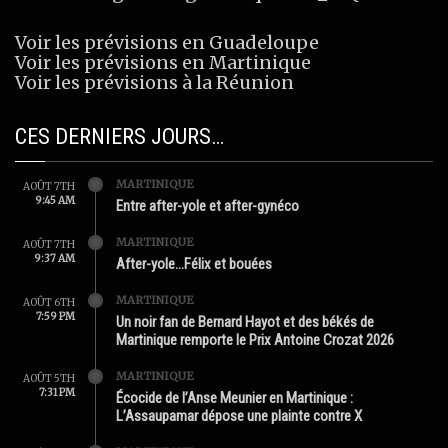
Voir les prévisions en Guadeloupe
Voir les prévisions en Martinique
Voir les prévisions à la Réunion
CES DERNIERS JOURS…
MARTINIQUE
AOÛT 7TH
9:45 AM
Entre after-yole et after-gynéco
MARTINIQUE
AOÛT 7TH
9:37 AM
After-yole…Félix et bouées
MARTINIQUE
AOÛT 6TH
7:59 PM
Un noir fan de Bernard Hayot et des békés de
Martinique remporte le Prix Antoine Crozat 2026
MARTINIQUE
AOÛT 5TH
7:31 PM
Écocide de l’Anse Meunier en Martinique :
L’Assaupamar dépose une plainte contre X