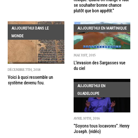
se souhaiter bonne chance
plutôt que bon appétit."
AUJOURD'HUI DANS LE
AUJOURD'HUI EN MARTINIQUE
MONDE
MAI 31ST, 2015
L'invasion des Sargasses vue
du ciel
DÉCEMBRE 7TH, 2018
Voici à quoi ressemble un
système devenu fou.
AUJOURD'HUI EN
GUADELOUPE
AVRIL 10TH, 2016
"Soyons tous locavores". Henry
Joseph. (vidéo)