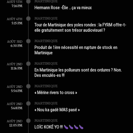
MARTINIQUE
AOÛT 5TH
7:16 PM
Hermann Rose -Élie …ça va mieux
MARTINIQUE
AOÛT 4TH
5:15 PM
Tour de Martinique des yoles rondes : la FYRM offre-t-
elle gratuitement son trésor audiovisuel ?
MARTINIQUE
AOÛT 3RD
6:30 PM
Produit de 1ère nécessité en rupture de stock en
Martinique
MARTINIQUE
AOÛT 2ND
11:14 PM
En Martinique les pollueurs sont des ordures ? Non.
Des enculés-es !!!
MARTINIQUE
AOÛT 2ND
5:56 PM
« Mérine rivers to cross »
MARTINIQUE
AOÛT 2ND
5:48 PM
« Nou ka gadé MAS pasé »
MARTINIQUE
AOÛT 2ND
12:05 PM
LOÏC KOKÉ YO !!!