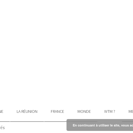
NE
LA RÉUNION
FRANCE
MONDE
WTM ?
ME
En continuant à utiliser le site, vous a
vés