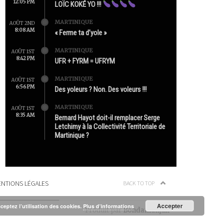
12:05 PM
LOÏC KOKÉ YO !!!
MARTINIQUE
AOÛT 2ND
8:08 AM
« Ferme ta d’yole »
MARTINIQUE
AOÛT 1ST
8:42 PM
UFR + FYRM = UFRYM
MARTINIQUE
AOÛT 1ST
6:56 PM
Des yoleurs ? Non. Des voleurs !!!
MARTINIQUE
AOÛT 1ST
8:35 AM
Bernard Hayot doit-il remplacer Serge
Letchimy à la Collectivité Territoriale de
Martinique ?
NTIONS LÉGALES
BACK TO TOP
Accepter
cceptez l’utilisation des cookies.
Plus d’informations
Produit par
Bondamanjak