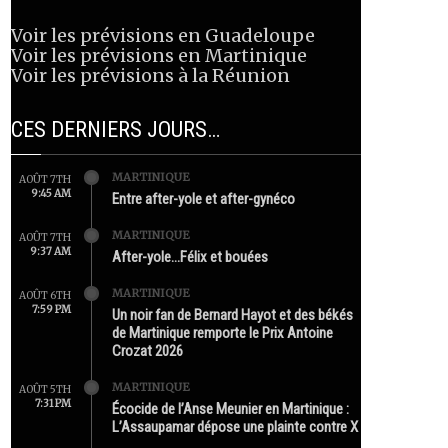
Voir les prévisions en Guadeloupe
Voir les prévisions en Martinique
Voir les prévisions à la Réunion
CES DERNIERS JOURS…
MARTINIQUE
AOÛT 7TH
9:45 AM
Entre after-yole et after-gynéco
MARTINIQUE
AOÛT 7TH
9:37 AM
After-yole…Félix et bouées
MARTINIQUE
AOÛT 6TH
7:59 PM
Un noir fan de Bernard Hayot et des békés
de Martinique remporte le Prix Antoine
Crozat 2026
MARTINIQUE
AOÛT 5TH
7:31 PM
Écocide de l’Anse Meunier en Martinique :
L’Assaupamar dépose une plainte contre X