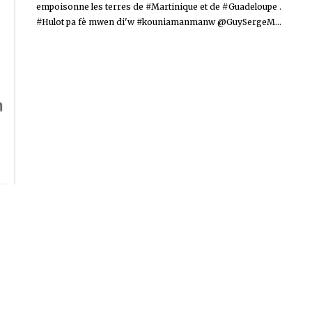
empoisonne les terres de #Martinique et de #Guadeloupe .
#Hulot pa fè mwen di'w #kouniamanmanw @GuySergeM...