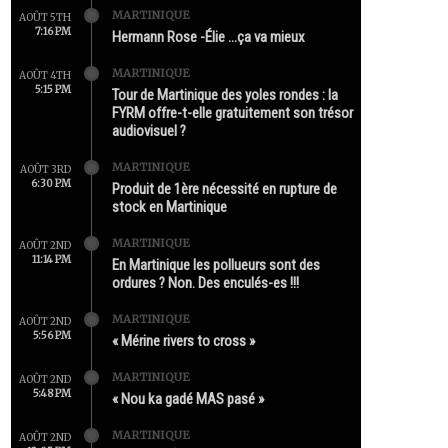
MARTINIQUE
AOÛT 5TH
7:16 PM
Hermann Rose -Élie …ça va mieux
MARTINIQUE
AOÛT 4TH
5:15 PM
Tour de Martinique des yoles rondes : la
FYRM offre-t-elle gratuitement son trésor
audiovisuel ?
MARTINIQUE
AOÛT 3RD
6:30 PM
Produit de 1ère nécessité en rupture de
stock en Martinique
MARTINIQUE
AOÛT 2ND
11:14 PM
En Martinique les pollueurs sont des
ordures ? Non. Des enculés-es !!!
MARTINIQUE
AOÛT 2ND
5:56 PM
« Mérine rivers to cross »
MARTINIQUE
AOÛT 2ND
5:48 PM
« Nou ka gadé MAS pasé »
MARTINIQUE
AOÛT 2ND