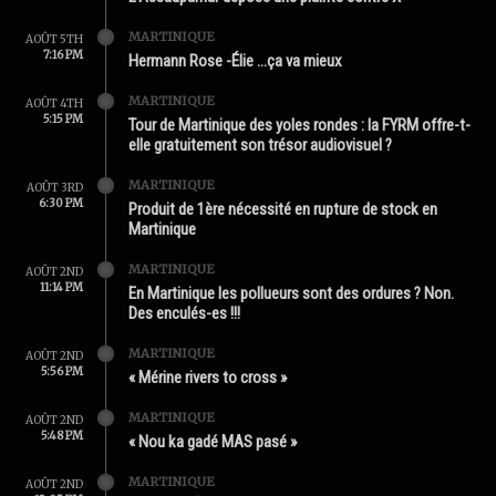
MARTINIQUE
AOÛT 5TH
7:16 PM
Hermann Rose -Élie …ça va mieux
MARTINIQUE
AOÛT 4TH
5:15 PM
Tour de Martinique des yoles rondes : la FYRM offre-t-
elle gratuitement son trésor audiovisuel ?
MARTINIQUE
AOÛT 3RD
6:30 PM
Produit de 1ère nécessité en rupture de stock en
Martinique
MARTINIQUE
AOÛT 2ND
11:14 PM
En Martinique les pollueurs sont des ordures ? Non.
Des enculés-es !!!
MARTINIQUE
AOÛT 2ND
5:56 PM
« Mérine rivers to cross »
MARTINIQUE
AOÛT 2ND
5:48 PM
« Nou ka gadé MAS pasé »
MARTINIQUE
AOÛT 2ND