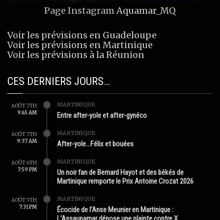
Page Instagram
Aquamar_MQ
Voir les prévisions en Guadeloupe
Voir les prévisions en Martinique
Voir les prévisions à la Réunion
CES DERNIERS JOURS…
MARTINIQUE
AOÛT 7TH
9:45 AM
Entre after-yole et after-gynéco
MARTINIQUE
AOÛT 7TH
9:37 AM
After-yole…Félix et bouées
MARTINIQUE
AOÛT 6TH
7:59 PM
Un noir fan de Bernard Hayot et des békés de
Martinique remporte le Prix Antoine Crozat 2026
MARTINIQUE
AOÛT 5TH
7:31 PM
Écocide de l’Anse Meunier en Martinique :
L’Assaupamar dépose une plainte contre X