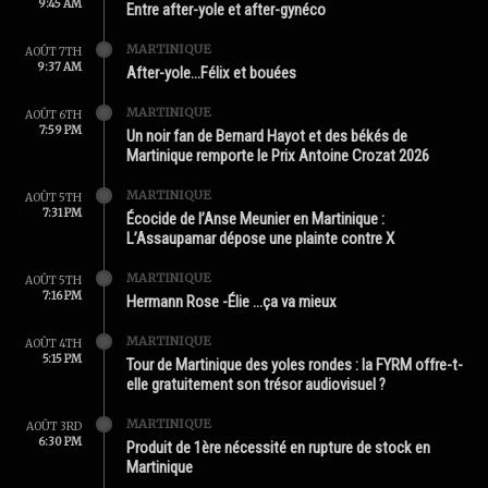
9:45 AM
Entre after-yole et after-gynéco
MARTINIQUE
AOÛT 7TH
9:37 AM
After-yole…Félix et bouées
MARTINIQUE
AOÛT 6TH
7:59 PM
Un noir fan de Bernard Hayot et des békés de
Martinique remporte le Prix Antoine Crozat 2026
MARTINIQUE
AOÛT 5TH
7:31 PM
Écocide de l’Anse Meunier en Martinique :
L’Assaupamar dépose une plainte contre X
MARTINIQUE
AOÛT 5TH
7:16 PM
Hermann Rose -Élie …ça va mieux
MARTINIQUE
AOÛT 4TH
5:15 PM
Tour de Martinique des yoles rondes : la FYRM offre-t-
elle gratuitement son trésor audiovisuel ?
MARTINIQUE
AOÛT 3RD
6:30 PM
Produit de 1ère nécessité en rupture de stock en
Martinique