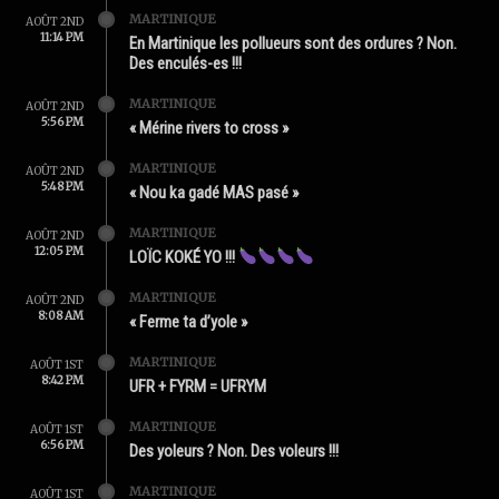
MARTINIQUE
AOÛT 2ND
11:14 PM
En Martinique les pollueurs sont des ordures ? Non.
Des enculés-es !!!
MARTINIQUE
AOÛT 2ND
5:56 PM
« Mérine rivers to cross »
MARTINIQUE
AOÛT 2ND
5:48 PM
« Nou ka gadé MAS pasé »
MARTINIQUE
AOÛT 2ND
12:05 PM
LOÏC KOKÉ YO !!!
MARTINIQUE
AOÛT 2ND
8:08 AM
« Ferme ta d’yole »
MARTINIQUE
AOÛT 1ST
8:42 PM
UFR + FYRM = UFRYM
MARTINIQUE
AOÛT 1ST
6:56 PM
Des yoleurs ? Non. Des voleurs !!!
MARTINIQUE
AOÛT 1ST